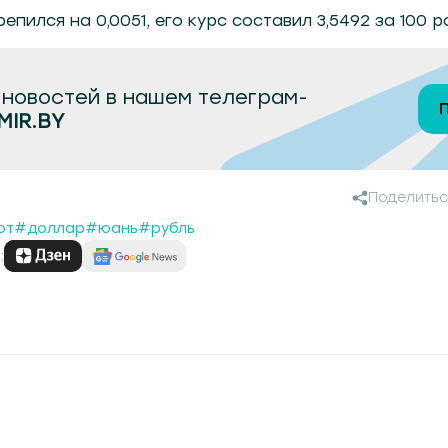
епился на 0,0051, его курс составил 3,5492 за 100 
новостей в нашем телеграм-
MIR.BY
Поделитьс
ют
#доллар
#юань
#рубль
: