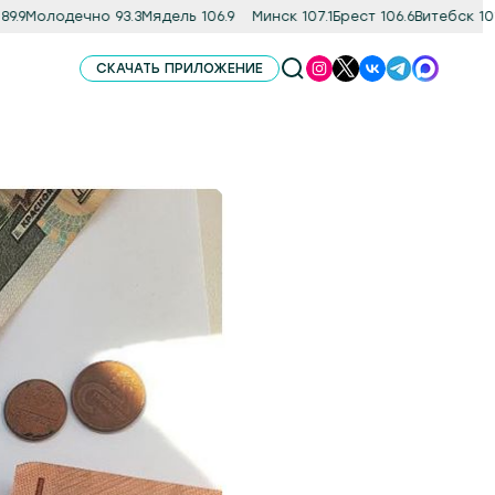
9
Молодечно 93.3
Мядель 106.9
Минск 107.1
Брест 106.6
Витебск 101.8
СКАЧАТЬ ПРИЛОЖЕНИЕ