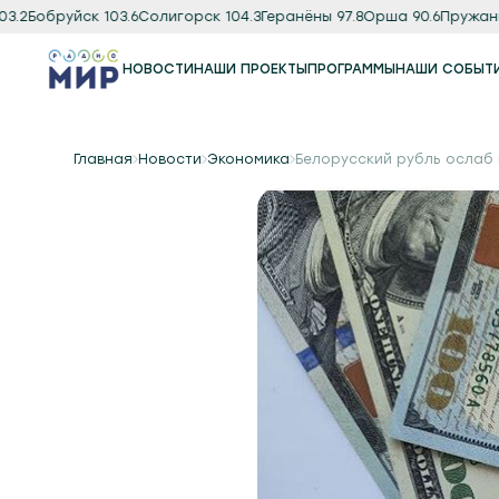
2
Бобруйск 103.6
Солигорск 104.3
Геранёны 97.8
Орша 90.6
Пружаны 88
НОВОСТИ
НАШИ ПРОЕКТЫ
ПРОГРАММЫ
НАШИ СОБЫТ
Программы
Подкаст
Главная
Новости
Экономика
Белорусский рубль ослаб 