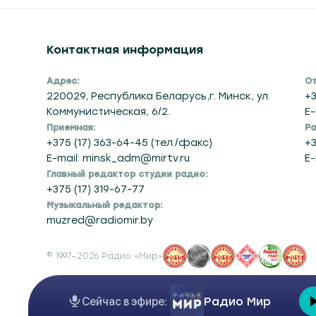
Контактная информация
Адрес:
От
220029, Республика Беларусь,г. Минск, ул.
+3
Коммунистическая, 6/2.
E-
Приемная:
Ра
+375 (17) 363-64-45 (тел./факс)
+3
E-mail: minsk_adm@mirtv.ru
E-
Главный редактор студии радио:
+375 (17) 319-67-77
Музыкальный редактор:
muzred@radiomir.by
© 1997–2026 Радио «Мир»
Сейчас в эфире:
Радио Мир