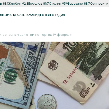
.1
Жлобин 92.8
Браслав 89.7
Столин 95.9
Березино 88.7
Осиповичи 89.
ИЯ
КОМАНДА
РЕКЛАМА
ВИДЕО
ТЕЛЕСТУДИЯ
Реклама
Продакшн-студия
к основным валютам на торгах 19 февраля