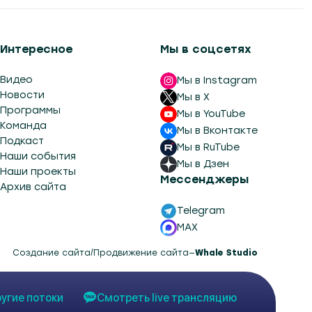
Интересное
Мы в соцсетях
Видео
Мы в Instagram
Новости
Мы в X
Программы
Мы в YouTube
Команда
Мы в Вконтакте
Подкаст
Мы в RuTube
Наши события
Мы в Дзен
Наши проекты
Мессенджеры
Архив сайта
Telegram
MAX
Создание сайта
/
Продвижение сайта
—
Whale Studio
угие потоки
Смотреть live трансляцию