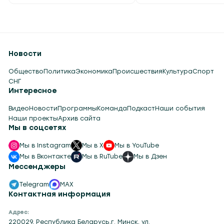
Новости
Общество
Политика
Экономика
Происшествия
Культура
Спорт
СНГ
Интересное
Видео
Новости
Программы
Команда
Подкаст
Наши события
Наши проекты
Архив сайта
Мы в соцсетях
Мы в Instagram
Мы в X
Мы в YouTube
Мы в Вконтакте
Мы в RuTube
Мы в Дзен
Мессенджеры
Telegram
MAX
Контактная информация
Адрес:
220029, Республика Беларусь,г. Минск, ул.