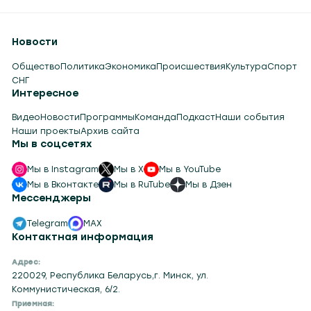
Новости
Общество
Политика
Экономика
Происшествия
Культура
Спорт
СНГ
Интересное
Видео
Новости
Программы
Команда
Подкаст
Наши события
Наши проекты
Архив сайта
Мы в соцсетях
Мы в Instagram
Мы в X
Мы в YouTube
Мы в Вконтакте
Мы в RuTube
Мы в Дзен
Мессенджеры
Telegram
MAX
Контактная информация
Адрес:
220029, Республика Беларусь,г. Минск, ул.
Коммунистическая, 6/2.
Приемная: