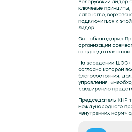
Белорусский лидер о
ключевые принципы, 
равенство, верхове
подключиться к этой
лидер.
Он поблагодарил Пр
организации совмес
председательством 
На заседании ШОС+ 
согласно которой вс
благосостояния, до
управления. «Необх
расширению представ
Председатель КНР т
международного пра
«внутренних норм» о