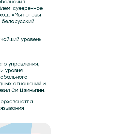
обозначил
лем: суверенное
ход. «Мы готовы
л белорусский
очайший уровень
го управления,
ли уровня
лобального
дных отношений и
вил Си Цзиньпин.
верховенства
вязывания