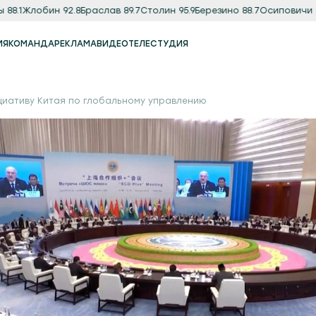
1
Жлобин 92.8
Браслав 89.7
Столин 95.9
Березино 88.7
Осиповичи 89.9
М
ИЯ
КОМАНДА
РЕКЛАМА
ВИДЕО
ТЕЛЕСТУДИЯ
Реклама
Продакшн-студия
иативу Китая по глобальному управлению