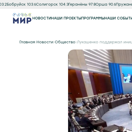
Бобруйск 103.6
Солигорск 104.3
Геранёны 97.8
Орша 90.6
Пружаны 88.
НОВОСТИ
НАШИ ПРОЕКТЫ
ПРОГРАММЫ
НАШИ СОБЫТ
Программы
Подкаст
Главная
Новости
Общество
Лукашенко поддержал иниц