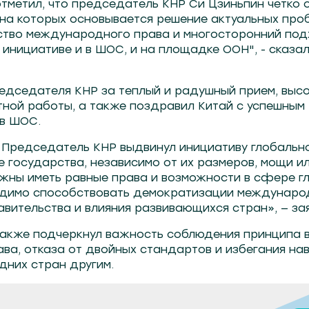
тметил, что председатель КНР Си Цзиньпин четко 
на которых основывается решение актуальных проб
нство международного права и многосторонний под
 инициативе и в ШОС, и на площадке ООН", - сказа
едседателя КНР за теплый и радушный прием, выс
тной работы, а также поздравил Китай с успешным
в ШОС.
Председатель КНР выдвинул инициативу глобально
е государства, независимо от их размеров, мощи и
лжны иметь равные права и возможности в сфере г
одимо способствовать демократизации междунаро
ительства и влияния развивающихся стран», — зая
акже подчеркнул важность соблюдения принципа 
ва, отказа от двойных стандартов и избегания на
дних стран другим.