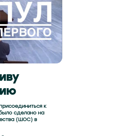
иву
нию
присоединиться к
 было сделано на
ества (ШОС) в