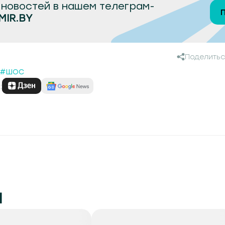
новостей в нашем телеграм-
MIR.BY
Поделитьс
#ШОС
:
и