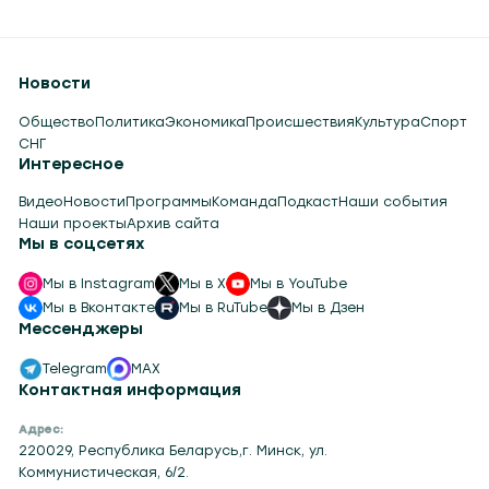
Новости
Общество
Политика
Экономика
Происшествия
Культура
Спорт
СНГ
Интересное
Видео
Новости
Программы
Команда
Подкаст
Наши события
Наши проекты
Архив сайта
Мы в соцсетях
Мы в Instagram
Мы в X
Мы в YouTube
Мы в Вконтакте
Мы в RuTube
Мы в Дзен
Мессенджеры
Telegram
MAX
Контактная информация
Адрес:
220029, Республика Беларусь,г. Минск, ул.
Коммунистическая, 6/2.