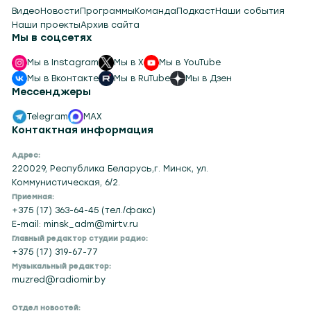
Интересное
Видео
Новости
Программы
Команда
Подкаст
Наши события
Наши проекты
Архив сайта
Мы в соцсетях
Мы в Instagram
Мы в X
Мы в YouTube
Мы в Вконтакте
Мы в RuTube
Мы в Дзен
Мессенджеры
Telegram
MAX
Контактная информация
Адрес:
220029, Республика Беларусь,г. Минск, ул.
Коммунистическая, 6/2.
Приемная:
+375 (17) 363-64-45 (тел./факс)
E-mail: minsk_adm@mirtv.ru
Главный редактор студии радио:
+375 (17) 319-67-77
Музыкальный редактор:
muzred@radiomir.by