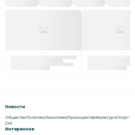
Все
СНГ
Спорт
Культура
Происшествия
Ребенок провалился в
Второй энергоблок
канализационный колодец
вернулся в работу
в Столинском районе
Сегодня в 07:00
Сегодня в 07:05
Новости
Общество
Политика
Экономика
Происшествия
Культура
Спорт
СНГ