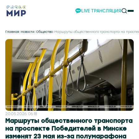
LIVE ТРАНСЛЯЦИЯ
НОВОСТИ
Главная
Новости
Общество
Маршруты общественного транспорта на проспек
НАШИ ПРОЕКТЫ
ПРОГРАММЫ
НАШИ СОБЫТИЯ
КОМАНДА
РЕКЛАМА
ВИДЕО
ТЕЛЕСТУДИЯ
НАШЕ ПРИЛОЖЕНИЕ
20.05.2026 06:18
Маршруты общественного транспорта
на проспекте Победителей в Минске
 104.2
Могилев 107.8
Гомель 101.7
Барановичи 98.4
Пинск 103.2
Бобруйск 103.6
Солигор
изменят 23 мая из-за полумарафона