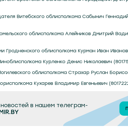
ателя Витебского облисполкома Сабынич Геннадий
омельского облисполкома Алейников Дмитрий Вад
и Гродненского облисполкома Курман Иван Иванови
иноблисполкома Курленко Денис Николаевич (80175
гилевского облисполкома Страхар Руслан Борисов
рисполкома Кухарев Владимир Евгеньевич (801722
новостей в нашем телеграм-
MIR.BY