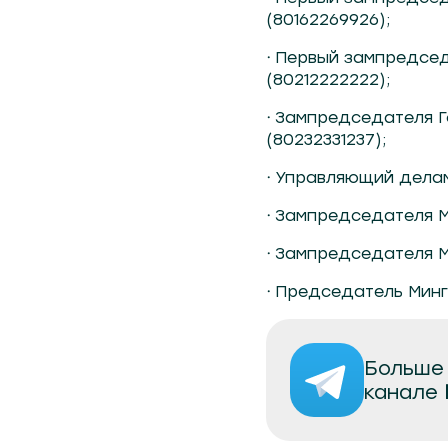
(80162269926);
·
Первый зампредсед
(80212222222);
·
Зампредседателя Г
(80232331237);
·
Управляющий делам
·
Зампредседателя М
·
Зампредседателя Мо
·
Председатель Минго
Больше 
канале