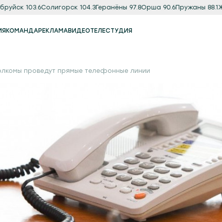
руйск 103.6
Солигорск 104.3
Геранёны 97.8
Орша 90.6
Пружаны 88.1
Жл
ИЯ
КОМАНДА
РЕКЛАМА
ВИДЕО
ТЕЛЕСТУДИЯ
Реклама
Продакшн-студия
олкомы проведут прямые телефонные линии