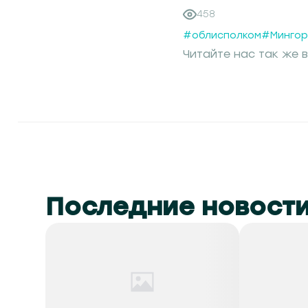
458
#облисполком
#Мингор
Читайте нас так же в
Последние новост