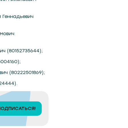
 Геннадьевич
имович
ч (80152735644);
004160);
ич (80222501869);
24444).
ПОДПИСАТЬСЯ!