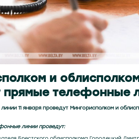
сполком и облисполко
 прямые телефонные 
инии 11 января проведут Мингорисполком и облисп
ефонные линии проведут:
ателя Брестского облисполкома Городецкий Дмитр