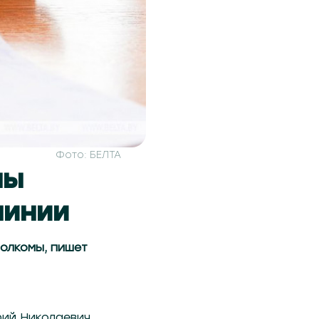
Фото: БЕЛТА
мы
линии
олкомы, пишет
ий Николаевич