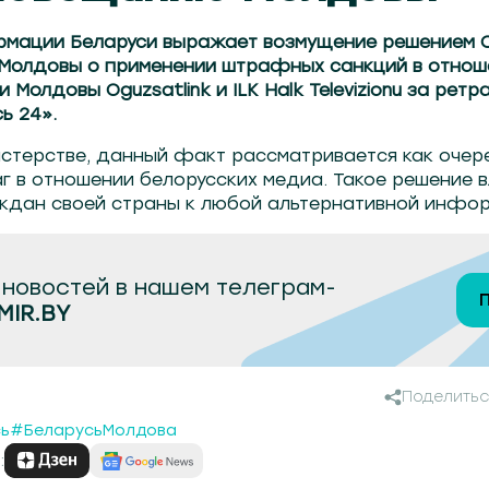
мации Беларуси выражает возмущение решением 
олдовы о применении штрафных санкций в отнош
 Молдовы Oguzsatlink и ILK Halk Televizionu за ре
ь 24».
истерстве, данный факт рассматривается как оче
г в отношении белорусских медиа. Такое решение 
ждан своей страны к любой альтернативной инфор
новостей в нашем телеграм-
MIR.BY
Поделитьс
ь
#БеларусьМолдова
: