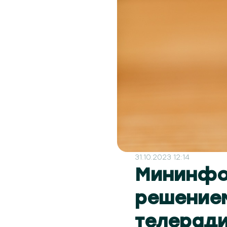
31.10.2023 12:14
Мининфо
решением
телерад