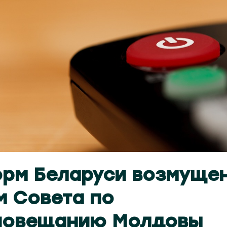
рм Беларуси возмуще
 Совета по
иовещанию Молдовы