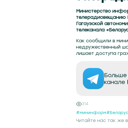
Министерство инфор
телерадиовещанию М
Гагаузской автономии
телеканала «Беларус
Как сообщили в мин
недружественный ша
лишает доступа гра
Больше 
канале
314
#мининформ
#Беларус
Читайте нас так же в