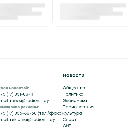
ке задержаны
В Грузии произошел
кокурьера из
третий за две недели
Балтии
блэкаут
 07:37
Сегодня в 07:22
Новости
Общество
дел новостей:
75 (17) 351-88-11
Политика
mail: news@radiomir.by
Экономика
Происшествия
змещение рекламы:
75 (17) 356-68-68 (тел./факс)
Культура