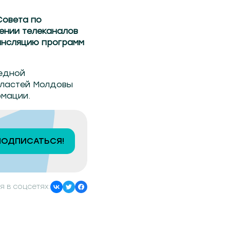
Совета по
ении телеканалов
трансляцию программ
редной
властей Молдовы
мации.
ПОДПИСАТЬСЯ!
я в соцсетях: