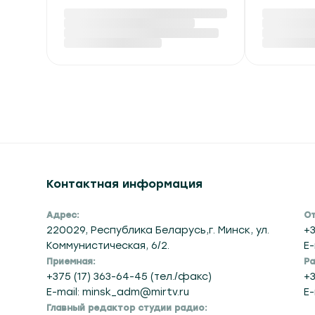
Трамп заявил, что США
В Минс
стали обладателями
два нар
60% мировых запасов
стран 
нефти и газа
Сегодня в
Сегодня в 07:53
Контактная информация
Адрес:
От
220029, Республика Беларусь,г. Минск, ул.
+3
Коммунистическая, 6/2.
E-
Приемная:
Ра
+375 (17) 363-64-45 (тел./факс)
+3