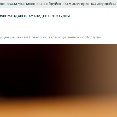
вичи 98.4
Пинск 103.2
Бобруйск 103.6
Солигорск 104.3
Геранёны 97.8
ИЯ
КОМАНДА
РЕКЛАМА
ВИДЕО
ТЕЛЕСТУДИЯ
Реклама
Продакшн-студия
ущен решением Совета по телерадиовещанию Молдовы