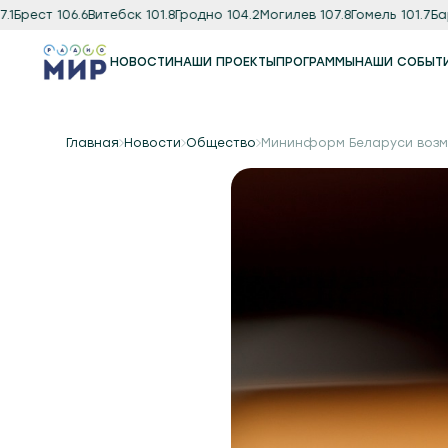
ест 106.6
Витебск 101.8
Гродно 104.2
Могилев 107.8
Гомель 101.7
Барано
НОВОСТИ
НАШИ ПРОЕКТЫ
ПРОГРАММЫ
НАШИ СОБЫТ
Программы
Подкаст
Главная
Новости
Общество
Мининформ Беларуси возм