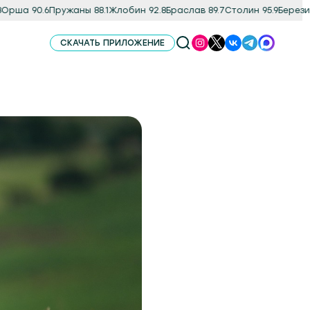
а 90.6
Пружаны 88.1
Жлобин 92.8
Браслав 89.7
Столин 95.9
Березино 8
СКАЧАТЬ ПРИЛОЖЕНИЕ