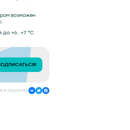
тром возможен
с.
я до +6…+7 °C.
ПОДПИСАТЬСЯ!
я в соцсетях: