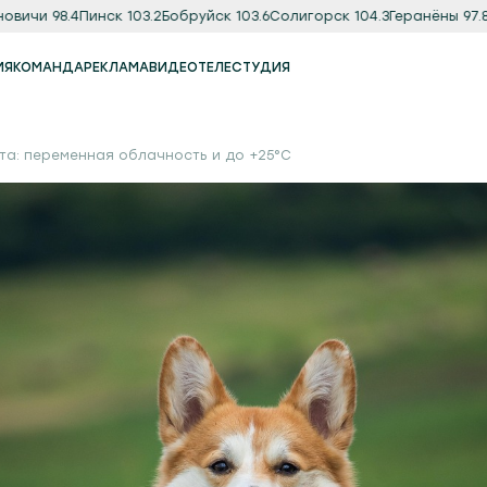
чи 98.4
Пинск 103.2
Бобруйск 103.6
Солигорск 104.3
Геранёны 97.8
Орш
ИЯ
КОМАНДА
РЕКЛАМА
ВИДЕО
ТЕЛЕСТУДИЯ
Реклама
Продакшн-студия
ста: переменная облачность и до +25°С