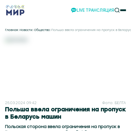
LIVE ТРАНСЛЯЦИЯ
НОВОСТИ
Главная
Новости
Общество
Польша ввела ограничения на пропуск в Белару
НАШИ ПРОЕКТЫ
ПРОГРАММЫ
НАШИ СОБЫТИЯ
КОМАНДА
РЕКЛАМА
ВИДЕО
ТЕЛЕСТУДИЯ
НАШЕ ПРИЛОЖЕНИЕ
25.03.2024 09:42
Фото: БЕЛТА
Польша ввела ограничения на пропуск
в Беларусь машин
жаны 88.1
Жлобин 92.8
Браслав 89.7
Столин 95.9
Березино 88.7
Осиповичи 89.9
Молодеч
Польская сторона ввела ограничения на пропуск в