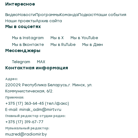
Интересное
Видео
Новости
Программы
Команда
Подкаст
Наши события
Наши проекты
Архив сайта
Мы в соцсетях
Мы в Instagram
Мы в X
Мы в YouTube
Мы в Вконтакте
Мы в RuTube
Мы в Дзен
Мессенджеры
Telegram
MAX
Контактная информация
Адрес:
220029, Республика Беларусь,г. Минск, ул.
Коммунистическая, 6/2.
Приемная:
+375 (17) 363-64-45 (тел./факс)
E-mail: minsk_adm@mirtv.ru
Главный редактор студии радио:
+375 (17) 319-67-77
Музыкальный редактор:
muzred@radiomir.by