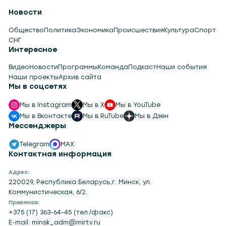
Новости
Общество
Политика
Экономика
Происшествия
Культура
Спорт
СНГ
Интересное
Видео
Новости
Программы
Команда
Подкаст
Наши события
Наши проекты
Архив сайта
Мы в соцсетях
Мы в Instagram
Мы в X
Мы в YouTube
Мы в Вконтакте
Мы в RuTube
Мы в Дзен
Мессенджеры
Telegram
MAX
Контактная информация
Адрес:
220029, Республика Беларусь,г. Минск, ул.
Коммунистическая, 6/2.
Приемная:
+375 (17) 363-64-45 (тел./факс)
E-mail: minsk_adm@mirtv.ru