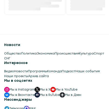
опасности и до +40 °С
экспортные пошлин
ожидается в Беларуси 6
сжиженные
августа
углеводородные га
Вчера в 14:50
Вчера в 14:23
Новости
Общество
Политика
Экономика
Происшествия
Культура
Спорт
СНГ
Интересное
Видео
Новости
Программы
Команда
Подкаст
Наши события
Наши проекты
Архив сайта
Мы в соцсетях
Мы в Instagram
Мы в X
Мы в YouTube
Мы в Вконтакте
Мы в RuTube
Мы в Дзен
Мессенджеры