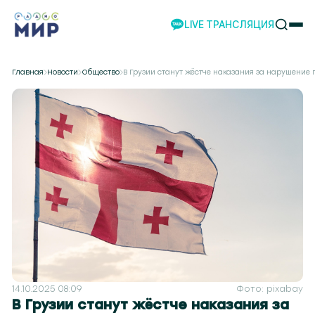
LIVE ТРАНСЛЯЦИЯ
НОВОСТИ
Главная
Новости
Общество
В Грузии станут жёстче наказания за нарушение
НАШИ ПРОЕКТЫ
ПРОГРАММЫ
НАШИ СОБЫТИЯ
КОМАНДА
РЕКЛАМА
ВИДЕО
ТЕЛЕСТУДИЯ
НАШЕ ПРИЛОЖЕНИЕ
14.10.2025 08:09
Фото: pixabay
 104.2
Могилев 107.8
Гомель 101.7
Барановичи 98.4
Пинск 103.2
Бобруйск 103.6
Солигор
В Грузии станут жёстче наказания за