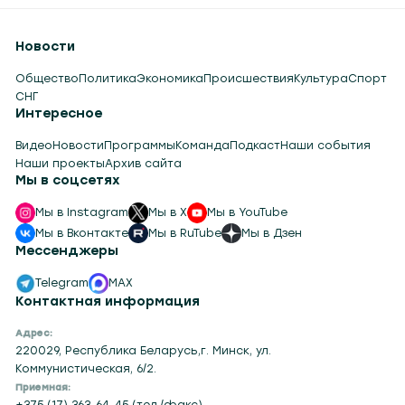
Новости
Общество
Политика
Экономика
Происшествия
Культура
Спорт
СНГ
Интересное
Видео
Новости
Программы
Команда
Подкаст
Наши события
Наши проекты
Архив сайта
Мы в соцсетях
Мы в Instagram
Мы в X
Мы в YouTube
Мы в Вконтакте
Мы в RuTube
Мы в Дзен
Мессенджеры
Telegram
MAX
Контактная информация
Адрес:
220029, Республика Беларусь,г. Минск, ул.
Коммунистическая, 6/2.
Приемная:
+375 (17) 363-64-45 (тел./факс)