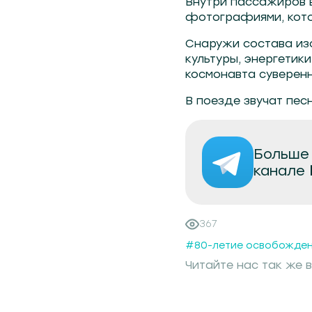
Внутри пассажиров 
фотографиями, кото
Снаружи состава из
культуры, энергетик
космонавта суверен
В поезде звучат пес
Больше 
канале
367
#80-летие освобожден
Читайте нас так же в