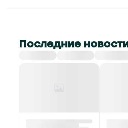
Последние новост
Все
СНГ
Спорт
Культура
Красный уровень
В Бела
опасности и до +40 °С
экспор