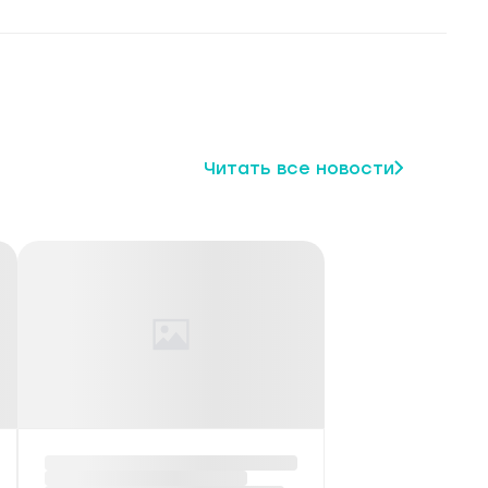
Читать все новости
щество
ФОТО: Пернатые
жители Березинского