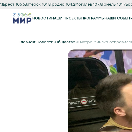
ст 106.6
Витебск 101.8
Гродно 104.2
Могилев 107.8
Гомель 101.7
Баранов
НОВОСТИ
НАШИ ПРОЕКТЫ
ПРОГРАММЫ
НАШИ СОБЫТ
Программы
Подкаст
Главная
Новости
Общество
В метро Минска отправилс