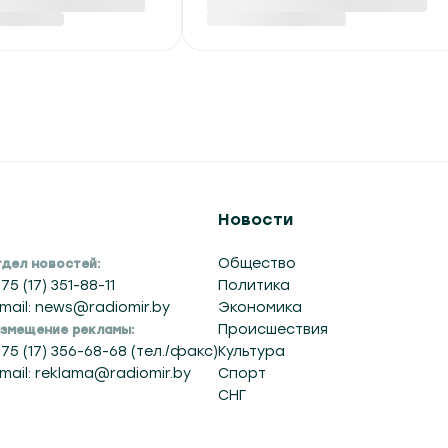
женные
числе ребенок
дородные газы
Вчера в 14:01
:23
Новости
Общество
дел новостей:
75 (17) 351-88-11
Политика
mail: news@radiomir.by
Экономика
Происшествия
змещение рекламы:
75 (17) 356-68-68 (тел./факс)
Культура
mail: reklama@radiomir.by
Спорт
СНГ