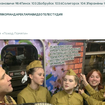
ичи 98.4
Пинск 103.2
Бобруйск 103.6
Солигорск 104.3
Геранёны 97.8
О
ИЯ
КОМАНДА
РЕКЛАМА
ВИДЕО
ТЕЛЕСТУДИЯ
Реклама
Продакшн-студия
я «Поезд Памяти»