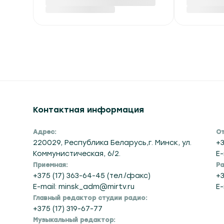
ожидается в Беларуси
на сжи
6 августа
углево
Вчера в 14:50
Вчера в 14
Контактная информация
Адрес:
От
220029, Республика Беларусь,г. Минск, ул.
+3
Коммунистическая, 6/2.
E-
Приемная:
Ра
+375 (17) 363-64-45 (тел./факс)
+3
E-mail: minsk_adm@mirtv.ru
E-
Главный редактор студии радио: