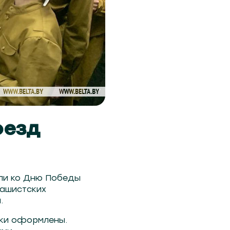
оезд
али ко Дню Победы
ашистских
.
ски оформлены.