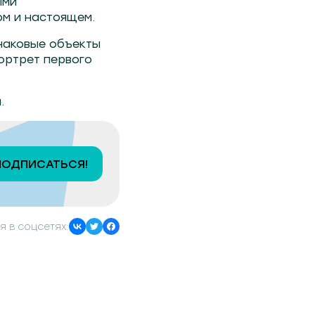
ыми
м и настоящем.
наковые объекты
портрет первого
.
ПОДПИСАТЬСЯ!
я в соцсетях: