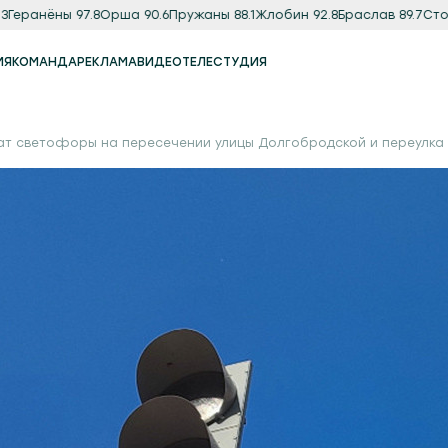
анёны 97.8
Орша 90.6
Пружаны 88.1
Жлобин 92.8
Браслав 89.7
Столин 
ИЯ
КОМАНДА
РЕКЛАМА
ВИДЕО
ТЕЛЕСТУДИЯ
Реклама
Продакшн-студия
ат светофоры на пересечении улицы Долгобродской и переулка