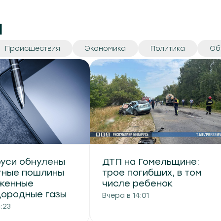
и
Происшествия
Экономика
Политика
Об
руси обнулены
ДТП на Гомельщине:
тные пошлины
трое погибших, в том
женные
числе ребенок
дородные газы
Вчера в 14:01
:23