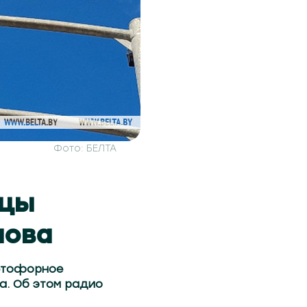
Фото: БЕЛТА
ицы
лова
ветофорное
а. Об этом радио