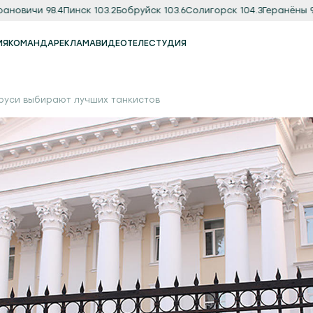
вичи 98.4
Пинск 103.2
Бобруйск 103.6
Солигорск 104.3
Геранёны 97.8
О
ИЯ
КОМАНДА
РЕКЛАМА
ВИДЕО
ТЕЛЕСТУДИЯ
Реклама
Продакшн-студия
руси выбирают лучших танкистов