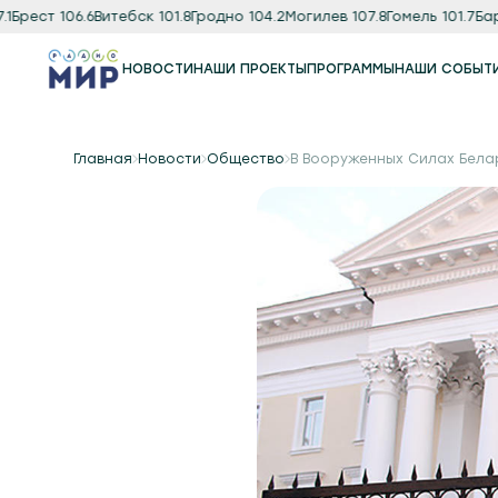
ест 106.6
Витебск 101.8
Гродно 104.2
Могилев 107.8
Гомель 101.7
Барано
НОВОСТИ
НАШИ ПРОЕКТЫ
ПРОГРАММЫ
НАШИ СОБЫТ
Программы
Подкаст
Главная
Новости
Общество
В Вооруженных Силах Бела