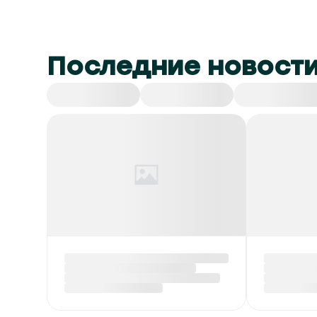
Последние новост
Все
СНГ
Спорт
Культура
Красный уровень
В Бела
опасности и до +40 °С
экспор
ожидается в Беларуси
на сжи
6 августа
углево