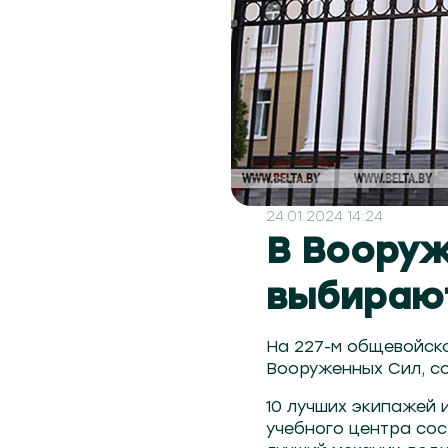
24.01.2024 14:24
В Вооруж
выбирают
На 227-м общевойско
Вооруженных Сил, с
10 лучших экипажей 
учебного центра сос