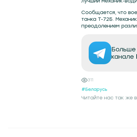
лучший механик-води
Сообщается, что во
танка Т-72Б. Механи
преодолением разли
Больше 
канале
311
#Беларусь
Читайте нас так же в