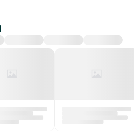
и
Происшествия
Экономика
Политика
Об
руси обнулены
ДТП на Гомельщине:
тные пошлины
трое погибших, в том
женные
числе ребенок
дородные газы
Сегодня в 14:01