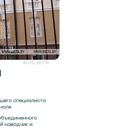
Фото: БЕЛТА
и
чшего специалиста
нале.
 Объединенного
ий наводчик и