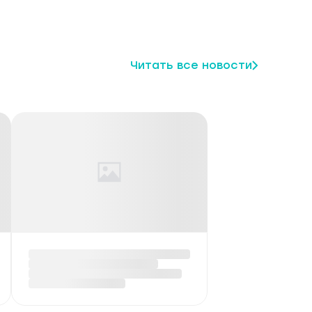
Читать все новости
щество
ФОТО: Пернатые
жители Березинского
биосферного
заповедника