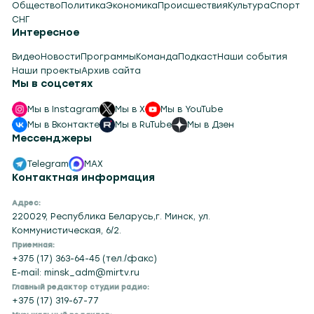
Общество
Политика
Экономика
Происшествия
Культура
Спорт
СНГ
Интересное
Видео
Новости
Программы
Команда
Подкаст
Наши события
Наши проекты
Архив сайта
Мы в соцсетях
Мы в Instagram
Мы в X
Мы в YouTube
Мы в Вконтакте
Мы в RuTube
Мы в Дзен
Мессенджеры
Telegram
MAX
Контактная информация
Адрес:
220029, Республика Беларусь,г. Минск, ул.
Коммунистическая, 6/2.
Приемная:
+375 (17) 363-64-45 (тел./факс)
E-mail: minsk_adm@mirtv.ru
Главный редактор студии радио:
+375 (17) 319-67-77