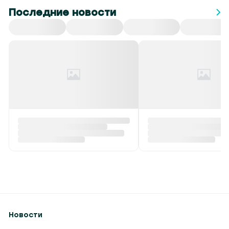
Последние новости
Все
СНГ
Спорт
Культура
Происшествия
Красный уровень
В Беларуси обнулен
опасности и до +40 °С
экспортные пошлин
ожидается в Беларуси 6
сжиженные
августа
углеводородные га
Вчера в 14:50
Вчера в 14:23
Новости