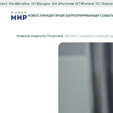
 106.6
Витебск 101.8
Гродно 104.2
Могилев 107.8
Гомель 101.7
Баранови
НОВОСТИ
НАШИ ПРОЕКТЫ
ПРОГРАММЫ
НАШИ СОБЫТ
Программы
Подкаст
Главная
Новости
Политика
Эйсмонт назвала главный к