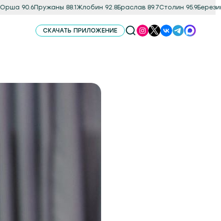
а 90.6
Пружаны 88.1
Жлобин 92.8
Браслав 89.7
Столин 95.9
Березино 8
СКАЧАТЬ ПРИЛОЖЕНИЕ