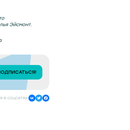
то
лья Эйсмонт.
а
ПОДПИСАТЬСЯ!
я в соцсетях: