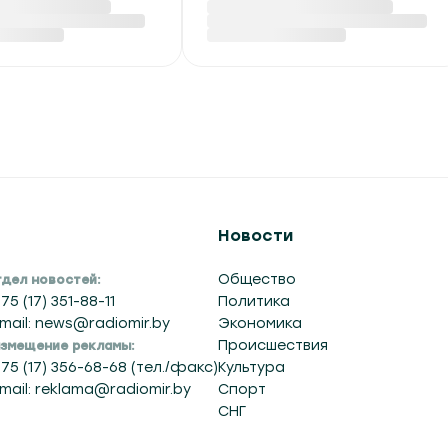
тные пошлины
трое погибших, в том
женные
числе ребенок
дородные газы
Вчера в 14:01
:23
Новости
Общество
дел новостей:
75 (17) 351-88-11
Политика
mail: news@radiomir.by
Экономика
Происшествия
змещение рекламы:
75 (17) 356-68-68 (тел./факс)
Культура
mail: reklama@radiomir.by
Спорт