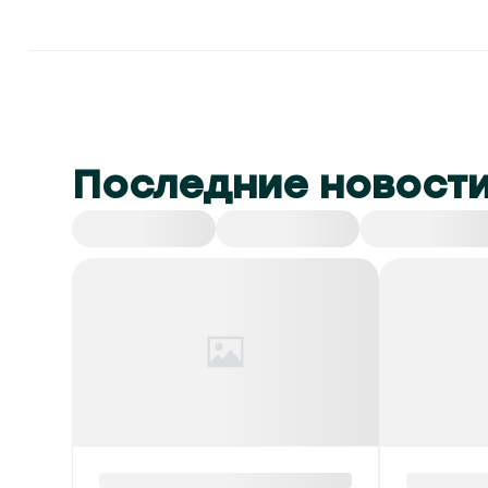
Последние новост
Все
СНГ
Спорт
Культура
Красный уровень
В Бела