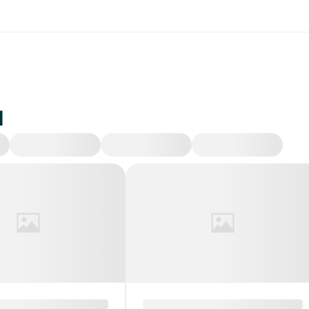
и
Происшествия
Экономика
Политика
Об
руси обнулены
ДТП на Гомельщине: