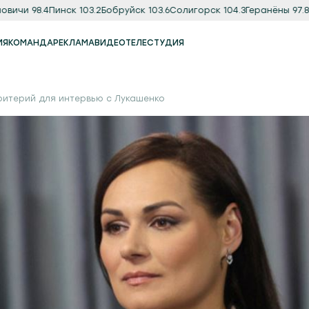
чи 98.4
Пинск 103.2
Бобруйск 103.6
Солигорск 104.3
Геранёны 97.8
Орш
ИЯ
КОМАНДА
РЕКЛАМА
ВИДЕО
ТЕЛЕСТУДИЯ
Реклама
Продакшн-студия
ритерий для интервью с Лукашенко