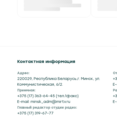
опасности и до +40 °С
экспор
ожидается в Беларуси
на сжи
6 августа
углево
Вчера в 14:50
Вчера в 14
Контактная информация
Адрес:
От
220029, Республика Беларусь,г. Минск, ул.
+3
Коммунистическая, 6/2.
E-
Приемная:
Ра
+375 (17) 363-64-45 (тел./факс)
+3
E-mail: minsk_adm@mirtv.ru
E-