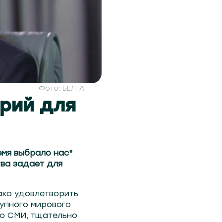
Фото: БЕЛТА
ерий для
емя выбрало нас"
тва задает для
ако удовлетворить
рупного мирового
го СМИ, тщательно