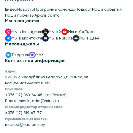
Видео
Новости
Программы
Команда
Подкаст
Наши события
Наши проекты
Архив сайта
Мы в соцсетях
Мы в Instagram
Мы в X
Мы в YouTube
Мы в Вконтакте
Мы в RuTube
Мы в Дзен
Мессенджеры
Telegram
MAX
Контактная информация
Адрес:
220029, Республика Беларусь,г. Минск, ул.
Коммунистическая, 6/2.
Приемная:
+375 (17) 363-64-45 (тел./факс)
E-mail: minsk_adm@mirtv.ru
Главный редактор студии радио:
+375 (17) 319-67-77
Музыкальный редактор:
muzred@radiomir.by