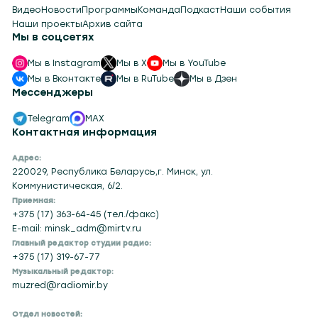
Видео
Новости
Программы
Команда
Подкаст
Наши события
Наши проекты
Архив сайта
Мы в соцсетях
Мы в Instagram
Мы в X
Мы в YouTube
Мы в Вконтакте
Мы в RuTube
Мы в Дзен
Мессенджеры
Telegram
MAX
Контактная информация
Адрес:
220029, Республика Беларусь,г. Минск, ул.
Коммунистическая, 6/2.
Приемная:
+375 (17) 363-64-45 (тел./факс)
E-mail: minsk_adm@mirtv.ru
Главный редактор студии радио:
+375 (17) 319-67-77
Музыкальный редактор:
muzred@radiomir.by
Отдел новостей: