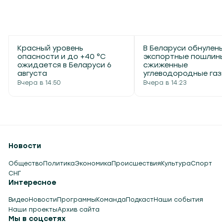
Красный уровень
В Беларуси обнулен
опасности и до +40 °С
экспортные пошлин
ожидается в Беларуси 6
сжиженные
августа
углеводородные га
Вчера в 14:50
Вчера в 14:23
Новости
Общество
Политика
Экономика
Происшествия
Культура
Спорт
СНГ
Интересное
Видео
Новости
Программы
Команда
Подкаст
Наши события
Наши проекты
Архив сайта
Мы в соцсетях