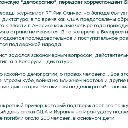
иканскую "демократию", передает корреспондент Б
беседы журналист RT Рик Санчес, на Западе бытует 
 диктатура, в то время как США представлены об
что к власти в Америке каждые четыре года приходи
ия в стране не меняется. В то же время в Беларуси
блюдается последовательное и поступательное разв
ется поддержкой народа.
ист задался закономерным вопросом, действительн
ия, а в Беларуси - диктатура.
 о какой-то демократии, о правах человека… Все эт
, угрозы Кубе, война на Ближнем Востоке и другие 
щие диктаторы. Никакие вы не демократы", - заяви
нкретный пример, который подтверждает его точку
вый день атаки США и Израиля на Иран удару подв
е погибли около 200 человек, в основном дети.