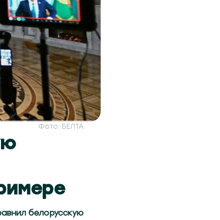
Фото: БЕЛТА
ую
римере
равнил белорусскую