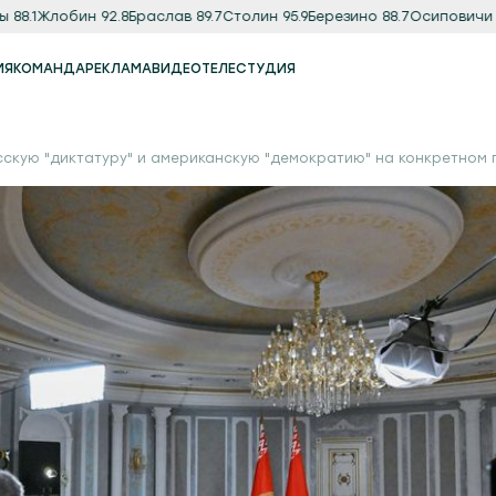
Жлобин 92.8
Браслав 89.7
Столин 95.9
Березино 88.7
Осиповичи 89.9
М
ИЯ
КОМАНДА
РЕКЛАМА
ВИДЕО
ТЕЛЕСТУДИЯ
Реклама
Продакшн-студия
скую "диктатуру" и американскую "демократию" на конкретном