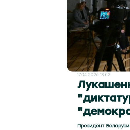
17.04.2026 13:52
Лукашен
"диктату
"демокра
Президент Беларуси