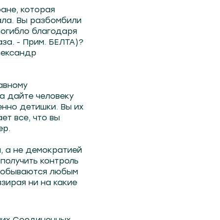
ране, которая
ала. Вы разбомбили
 погибло благодаря
за. - Прим. БЕЛТА)?
лександр
авному
да дайте человеку
енно детишки. Вы их
ет все, что вы
ер.
, а не демократией
аполучить контроль
 добываются любым
взирая ни на какие
амих Соединенных