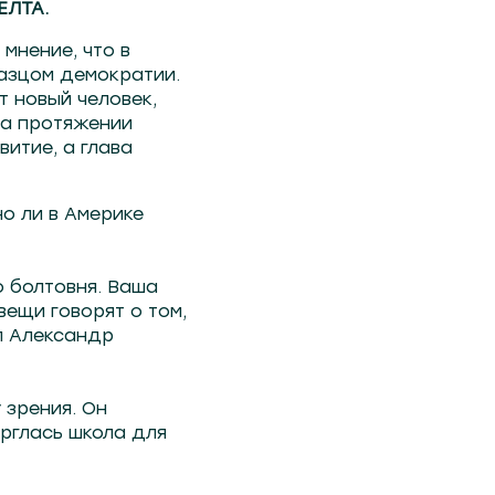
ЕЛТА.
мнение, что в
разцом демократии.
т новый человек,
 на протяжении
итие, а глава
о ли в Америке
о болтовня. Ваша
вещи говорят о том,
л Александр
 зрения. Он
ерглась школа для