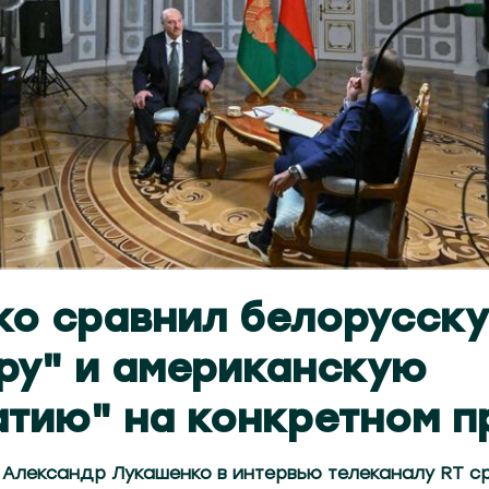
ко сравнил белорусск
ру" и американскую
тию" на конкретном п
 Александр Лукашенко в интервью телеканалу RT с