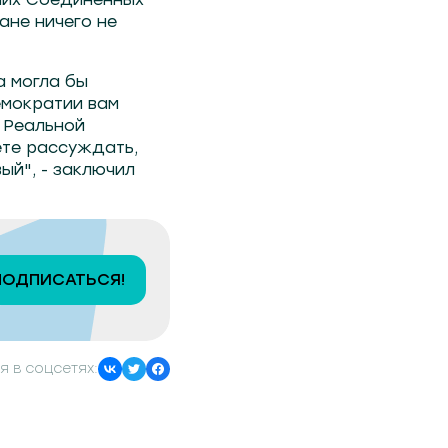
ане ничего не
а могла бы
демократии вам
. Реальной
ете рассуждать,
ый", - заключил
ПОДПИСАТЬСЯ!
я в соцсетях: