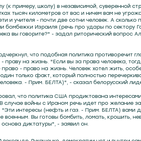
у (к примеру, школу) в независимой, суверенной ст
ках тысяч километров от вас и ничем вам не угрож
ети и учителя - почти две сотни человек. А сколько
ли бомбежки Израиля (речь про удары по сектору Га
века вы говорите?" - задал риторический вопрос А
одчеркнул, что подобная политика противоречит гл
- праву на жизнь. "Если вы за права человека, тог
 право - право на жизнь. Человек хотел жить, особ
 один только факт, который полностью перечеркива
еловека. - Прим. БЕЛТА)", - сказал белорусский лид
ровал, что политика США продиктована интересами
 В случае войны с Ираном речь идет про желание з
 "Эти интересы (нефть и газ. - Прим. БЕЛТА) вами
е военным. Вы готовы бомбить, ломать, крошить, не
 основа диктатуры", - заявил он.
 Александр Лукашенко, демократии нет и внутри с