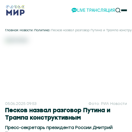
LIVE ТРАНСЛЯЦИЯ
НОВОСТИ
Главная
Новости
Политика
Песков назвал разговор Путина и Трампа констр
НАШИ ПРОЕКТЫ
ПРОГРАММЫ
НАШИ СОБЫТИЯ
КОМАНДА
РЕКЛАМА
ВИДЕО
ТЕЛЕСТУДИЯ
НАШЕ ПРИЛОЖЕНИЕ
05.06.2025 09:53
Фото: РИА Новости
Песков назвал разговор Путина и
Трампа конструктивным
 88.1
Жлобин 92.8
Браслав 89.7
Столин 95.9
Березино 88.7
Осиповичи 89.9
Молодечно 93
Пресс-секретарь президента России Дмитрий