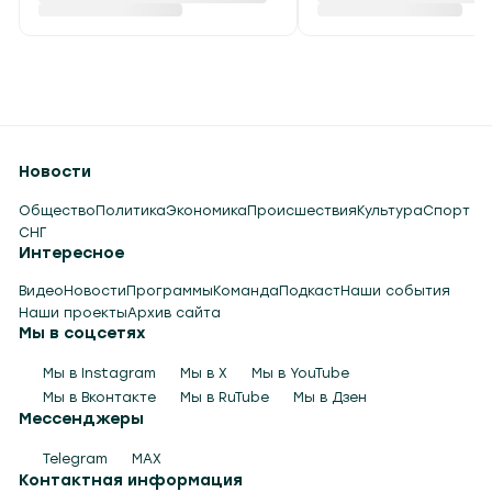
Новости
Общество
Политика
Экономика
Происшествия
Культура
Спорт
СНГ
Интересное
Видео
Новости
Программы
Команда
Подкаст
Наши события
Наши проекты
Архив сайта
Мы в соцсетях
Мы в Instagram
Мы в X
Мы в YouTube
Мы в Вконтакте
Мы в RuTube
Мы в Дзен
Мессенджеры
Telegram
MAX
Контактная информация