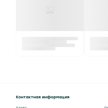
Красный уровень
В Бела
опасности и до +40 °С
экспор
ожидается в Беларуси
на сжи
6 августа
углево
Вчера в 14:50
Вчера в 14