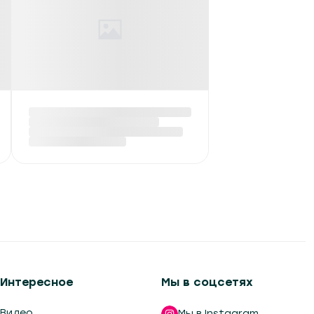
ФОТО: Пернатые
жители Березинского
биосферного
заповедника
Вчера в 13:51