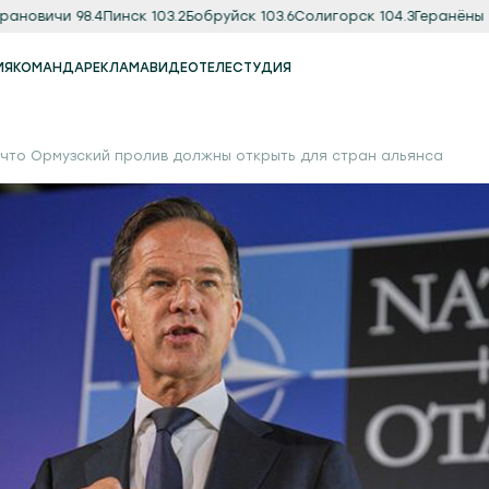
вичи 98.4
Пинск 103.2
Бобруйск 103.6
Солигорск 104.3
Геранёны 97.8
ИЯ
КОМАНДА
РЕКЛАМА
ВИДЕО
ТЕЛЕСТУДИЯ
Реклама
Продакшн-студия
, что Ормузский пролив должны открыть для стран альянса