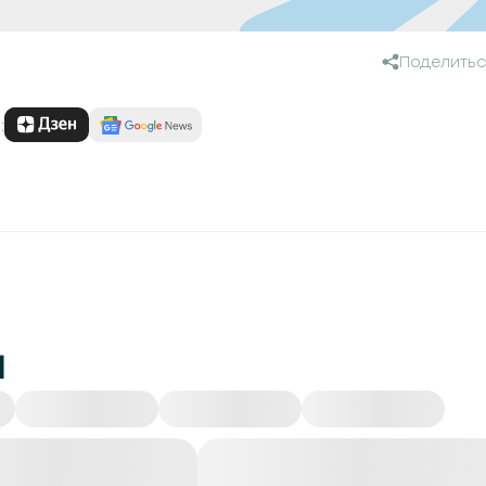
Поделитьс
:
и
Происшествия
Экономика
Политика
Об