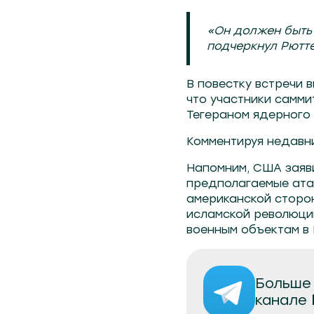
«Он должен быть 
подчеркнул Рютте
В повестку встречи 
что участники самм
Тегераном ядерного
Комментируя недавн
Напомним, США заяви
предполагаемые атак
американской сторон
исламской революци
военным объектам в 
Больше 
канале