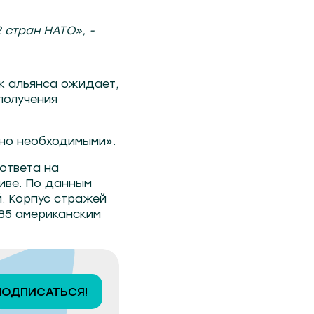
 стран НАТО», -
к альянса ожидает,
получения
тно необходимыми».
ответа на
иве. По данным
. Корпус стражей
85 американским
ПОДПИСАТЬСЯ!