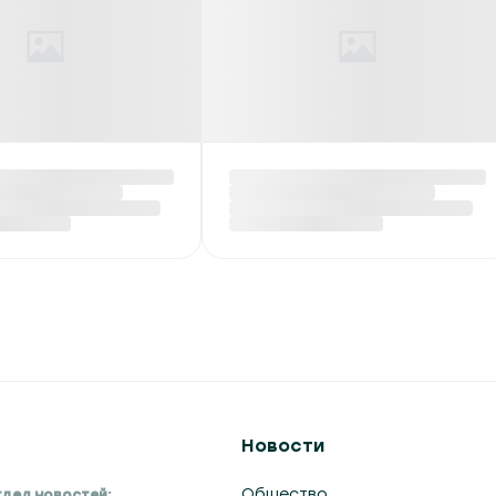
руси обнулены
ДТП на Гомельщине:
тные пошлины
трое погибших, в том
женные
числе ребенок
дородные газы
Вчера в 14:01
:23