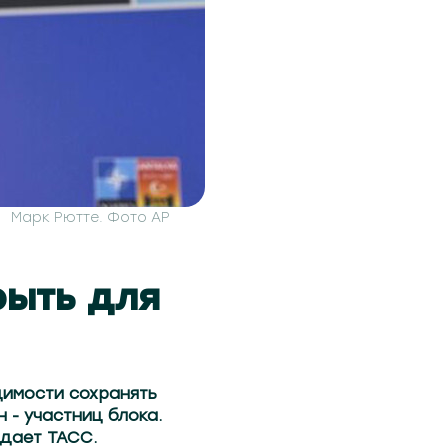
Марк Рютте. Фото АР
рыть для
димости сохранять
 - участниц блока.
едает ТАСС.