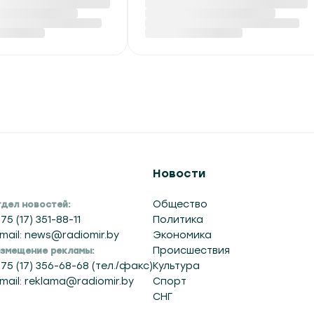
руси обнулены
ДТП на Гомельщине:
тные пошлины
трое погибших, в том
женные
числе ребенок
дородные газы
Вчера в 14:01
:23
Новости
Общество
дел новостей:
75 (17) 351-88-11
Политика
mail: news@radiomir.by
Экономика
Происшествия
змещение рекламы:
75 (17) 356-68-68 (тел./факс)
Культура