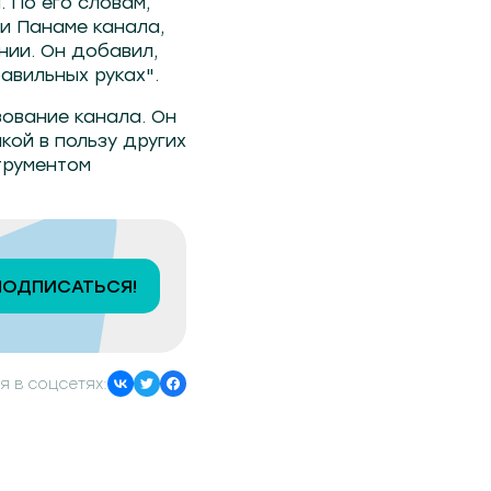
 По его словам,
и Панаме канала,
нии. Он добавил,
авильных руках".
зование канала. Он
кой в пользу других
трументом
ПОДПИСАТЬСЯ!
я в соцсетях: