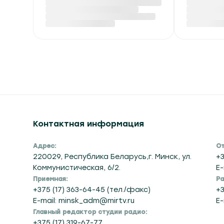
Красный уровень
В Бела
опасности и до +40 °С
экспор
ожидается в Беларуси
на сжи
6 августа
углево
Вчера в 14:50
Вчера в 14
Контактная информация
Адрес:
От
220029, Республика Беларусь,г. Минск, ул.
+3
Коммунистическая, 6/2.
E-
Приемная:
Ра
+375 (17) 363-64-45 (тел./факс)
+3