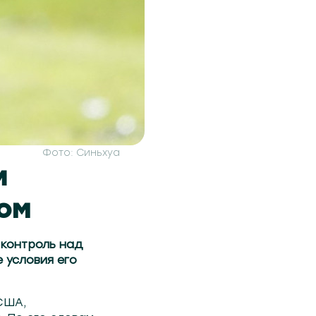
Фото: Синьхуа
и
ом
 контроль над
 условия его
США,