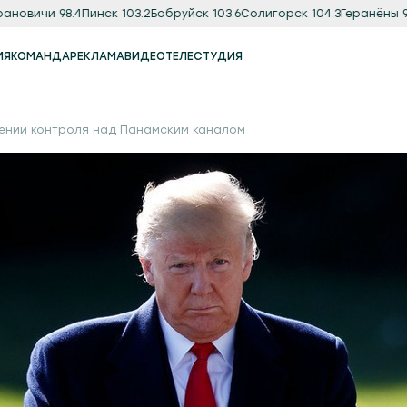
вичи 98.4
Пинск 103.2
Бобруйск 103.6
Солигорск 104.3
Геранёны 97.8
О
ИЯ
КОМАНДА
РЕКЛАМА
ВИДЕО
ТЕЛЕСТУДИЯ
Реклама
Продакшн-студия
ении контроля над Панамским каналом