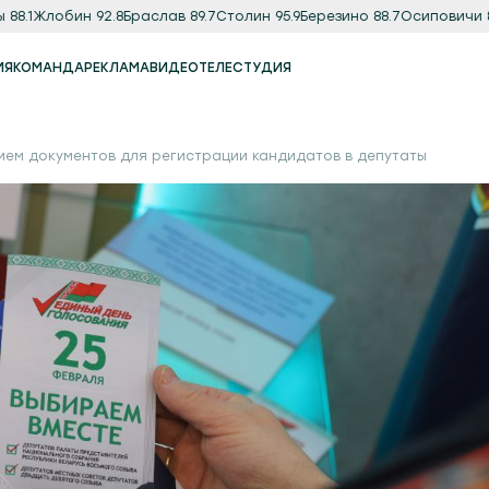
1
Жлобин 92.8
Браслав 89.7
Столин 95.9
Березино 88.7
Осиповичи 89.9
ИЯ
КОМАНДА
РЕКЛАМА
ВИДЕО
ТЕЛЕСТУДИЯ
Реклама
Продакшн-студия
ием документов для регистрации кандидатов в депутаты