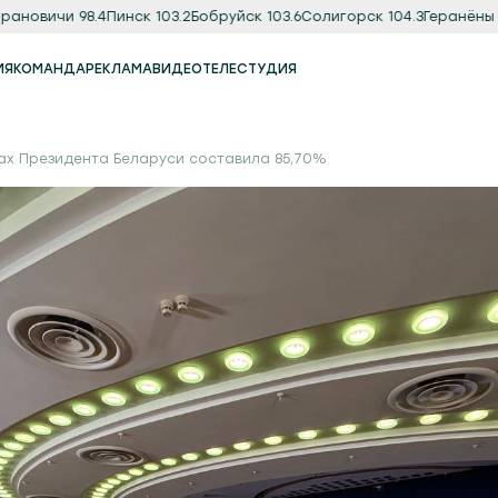
ичи 98.4
Пинск 103.2
Бобруйск 103.6
Солигорск 104.3
Геранёны 97.8
О
ИЯ
КОМАНДА
РЕКЛАМА
ВИДЕО
ТЕЛЕСТУДИЯ
Реклама
Продакшн-студия
ах Президента Беларуси составила 85,70%