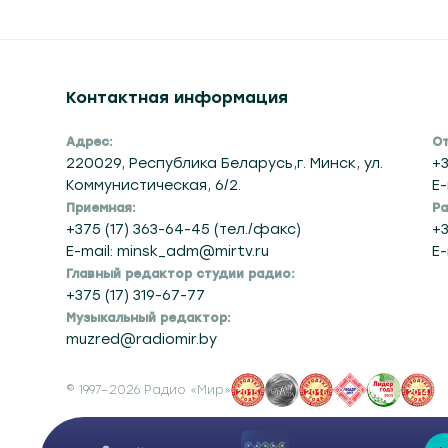
Контактная информация
Адрес:
От
220029, Республика Беларусь,г. Минск, ул.
+3
Коммунистическая, 6/2.
E-
Приемная:
Ра
+375 (17) 363-64-45 (тел./факс)
+3
E-mail: minsk_adm@mirtv.ru
E-
Главный редактор студии радио:
+375 (17) 319-67-77
Музыкальный редактор:
muzred@radiomir.by
© 1997–2026 Радио «Мир»