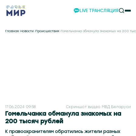
LIVE ТРАНСЛЯЦИЯ
НОВОСТИ
Главная
Новости
Происшествия
Гомельчанка обманула знакомых на 200 тыс
НАШИ ПРОЕКТЫ
ПРОГРАММЫ
НАШИ СОБЫТИЯ
КОМАНДА
РЕКЛАМА
ВИДЕО
ТЕЛЕСТУДИЯ
НАШЕ ПРИЛОЖЕНИЕ
17.06.2024 09:58
Скриншот видео МВД Беларуси
Гомельчанка обманула знакомых на
200 тысяч рублей
Минск 107.1
Брест 106.6
Витебск 101.8
Гродно 104.2
Могилев 107.8
Гомель 101.7
Баранович
К правоохранителям обратились жители разных