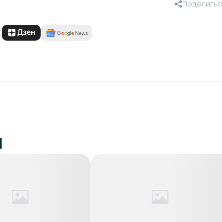
Поделитьс
:
и