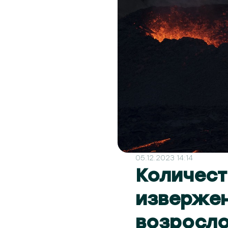
05.12.2023 14:14
Количест
извержен
возросло