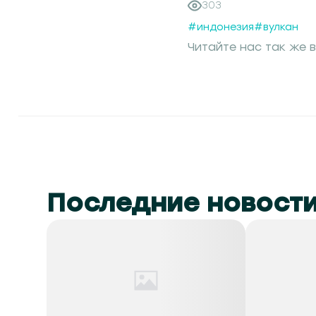
303
#индонезия
#вулкан
Читайте нас так же в
Последние новост