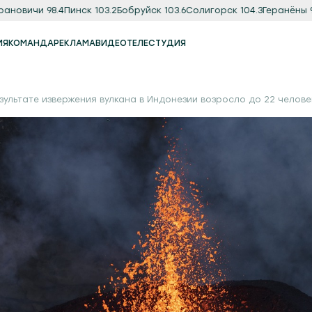
вичи 98.4
Пинск 103.2
Бобруйск 103.6
Солигорск 104.3
Геранёны 97.8
О
ИЯ
КОМАНДА
РЕКЛАМА
ВИДЕО
ТЕЛЕСТУДИЯ
Реклама
Продакшн-студия
зультате извержения вулкана в Индонезии возросло до 22 челове