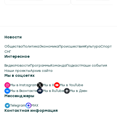
августа
углеводородные га
Вчера в 14:50
Вчера в 14:23
Новости
Общество
Политика
Экономика
Происшествия
Культура
Спорт
СНГ
Интересное
Видео
Новости
Программы
Команда
Подкаст
Наши события
Наши проекты
Архив сайта
Мы в соцсетях
Мы в Instagram
Мы в X
Мы в YouTube
Мы в Вконтакте
Мы в RuTube
Мы в Дзен
Мессенджеры
Telegram
MAX
Контактная информация