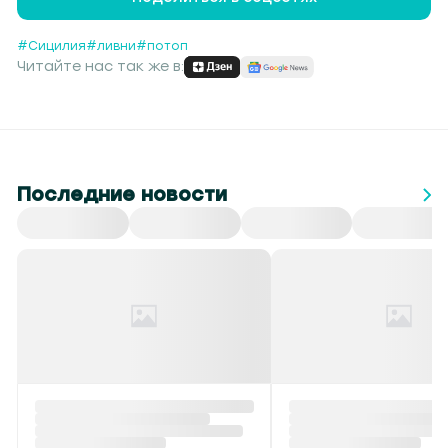
#Сицилия
#ливни
#потоп
Читайте нас так же в:
Последние новости
Все
СНГ
Спорт
Культура
Происшествия
Красный уровень
В Беларуси обнулен
опасности и до +40 °С
экспортные пошлин
ожидается в Беларуси 6
сжиженные