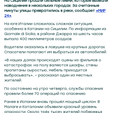
На Сицилии прошли сильные ливни, которые вызвали
наводнения в нескольких городах. За считанные
минуты улицы превратились в реки, сообщает
«МИР
24»
.
На юге Италии сложилась сложная ситуация,
особенно в Катании на Сицилии. По информации из
Giornale di Sicilia, в районе Джарра за шесть часов
выпало 400 миллиметров осадков.
Водители оказались в ловушке на крупных дорогах.
Спасатели помогают им выбраться из автомобилей.
«В наших домах происходят сцены из фильмов о
катастрофах: на полу валяются шкафы, стены
пропитаны сыростью, мебель приходится
выбрасывать», – рассказал один из местных
жителей.
По состоянию на утро четверга, службы спасения
провели более 70 операций по спасению.
Ранее в Испании вновь прошёл мощный циклон. В
Малаге и Каталонии объявили красный уровень
опасности. Около трёх тысяч жителей побережья