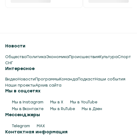
Новости
Общество
Политика
Экономика
Происшествия
Культура
Спорт
СНГ
Интересное
Видео
Новости
Программы
Команда
Подкаст
Наши события
Наши проекты
Архив сайта
Мы в соцсетях
Мы в Instagram
Мы в X
Мы в YouTube
Мы в Вконтакте
Мы в RuTube
Мы в Дзен
Мессенджеры
Telegram
MAX
Контактная информация