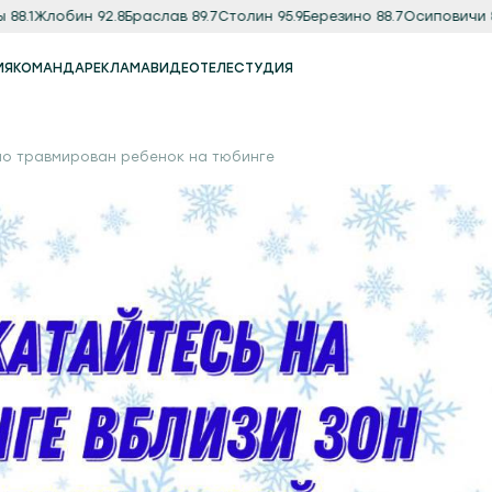
Жлобин 92.8
Браслав 89.7
Столин 95.9
Березино 88.7
Осиповичи 89.9
М
ИЯ
КОМАНДА
РЕКЛАМА
ВИДЕО
ТЕЛЕСТУДИЯ
Реклама
Продакшн-студия
зно травмирован ребенок на тюбинге