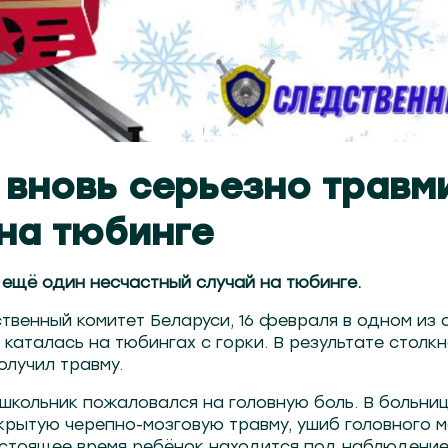
 вновь серьезно травм
на тюбинге
ещё один несчастный случай на тюбинге.
венный комитет Беларуси, 16 февраля в одном из 
 каталась на тюбингах с горки. В результате столк
олучил травму.
кольник пожаловался на головную боль. В больниц
рытую черепно-мозговую травму, ушиб головного м
астоящее время ребёнок находится под наблюдение