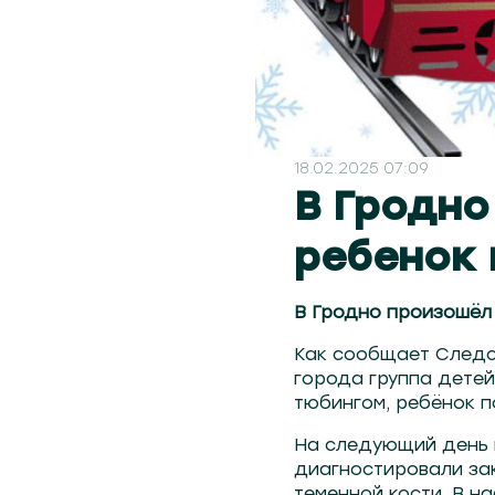
18.02.2025 07:09
В Гродно
ребенок 
В Гродно произошёл 
Как сообщает Следст
города группа детей
тюбингом, ребёнок п
На следующий день ш
диагностировали зак
теменной кости. В н