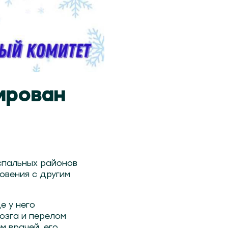
ирован
спальных районов
новения с другим
е у него
озга и перелом
м врачей, его