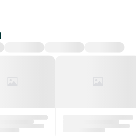
и
Происшествия
Экономика
Политика
Об
руси обнулены
ДТП на Гомельщине:
тные пошлины
трое погибших, в том
женные
числе ребенок