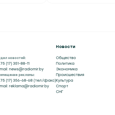
дородные газы
Вчера в 14:01
:23
Новости
Общество
дел новостей:
75 (17) 351-88-11
Политика
mail: news@radiomir.by
Экономика
Происшествия
змещение рекламы:
75 (17) 356-68-68 (тел./факс)
Культура
mail: reklama@radiomir.by
Спорт
СНГ