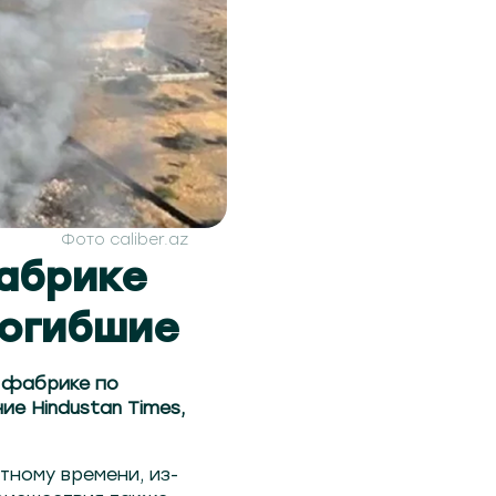
Фото caliber.az
абрике
погибшие
а фабрике по
е Hindustan Times,
тному времени, из-