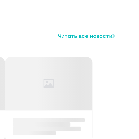
Читать все новости
щество
ФОТО: Пернатые
жители Березинского
биосферного