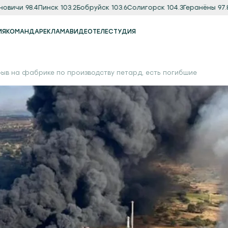
и 98.4
Пинск 103.2
Бобруйск 103.6
Солигорск 104.3
Геранёны 97.8
Орш
ИЯ
КОМАНДА
РЕКЛАМА
ВИДЕО
ТЕЛЕСТУДИЯ
Реклама
Продакшн-студия
рыв на фабрике по производству петард, есть погибшие