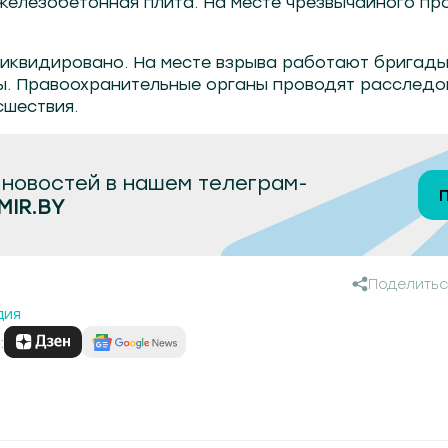
железобетонная плита. На месте чрезвычайного пр
ликвидировано. На месте взрыва работают бригады
. Правоохранительные органы проводят расследо
сшествия.
новостей в нашем телеграм-
MIR.BY
Поделитьс
дия
: