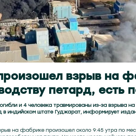
произошел взрыв на ф
водству петард, есть 
погибли и 4 человека травмированы из-за взрыва н
 в индийском штате Гуджарат, информирует издани
зрыв на фабрике произошел около 9:45 утра по мес