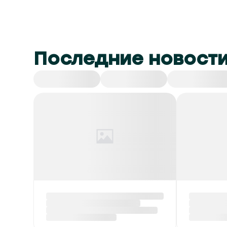
Последние новост
Все
СНГ
Спорт
Культура
Красный уровень
В Бела
опасности и до +40 °С
экспор
ожидается в Беларуси
на сжи