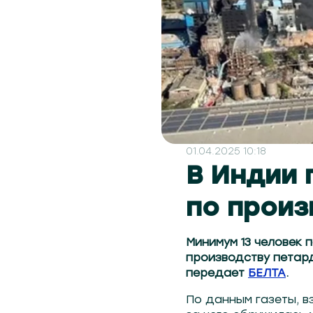
01.04.2025 10:18
В Индии 
по произ
Минимум 13 человек 
производству петард
передает
БЕЛТА
.
По данным газеты, в