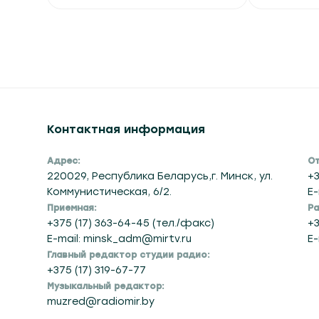
6 августа
углево
Вчера в 14:50
Вчера в 14
Контактная информация
Адрес:
От
220029, Республика Беларусь,г. Минск, ул.
+3
Коммунистическая, 6/2.
E-
Приемная:
Ра
+375 (17) 363-64-45 (тел./факс)
+3
E-mail: minsk_adm@mirtv.ru
E-
Главный редактор студии радио:
+375 (17) 319-67-77