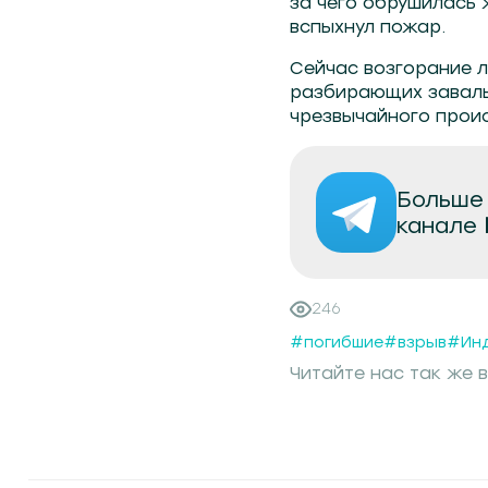
за чего обрушилась 
вспыхнул пожар.
Сейчас возгорание 
разбирающих завалы
чрезвычайного прои
Больше 
канале
246
#погибшие
#взрыв
#Ин
Читайте нас так же в