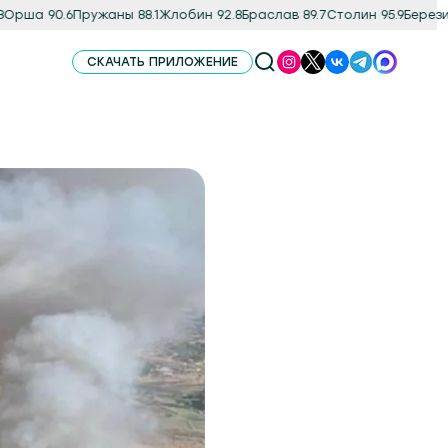
а 90.6
Пружаны 88.1
Жлобин 92.8
Браслав 89.7
Столин 95.9
Березино 8
СКАЧАТЬ ПРИЛОЖЕНИЕ