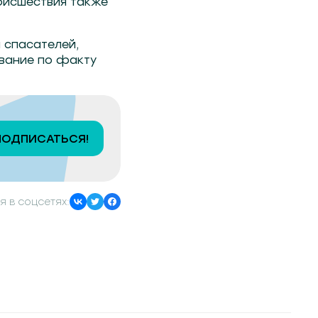
оисшествия также
 спасателей,
вание по факту
ПОДПИСАТЬСЯ!
я в соцсетях: