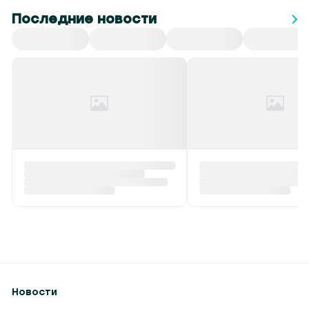
Последние новости
Все
СНГ
Спорт
Культура
Происшествия
Ребенок провалился в
Второй энергоблок
канализационный колодец
вернулся в работу
в Столинском районе
Сегодня в 07:00
Сегодня в 07:05
Новости