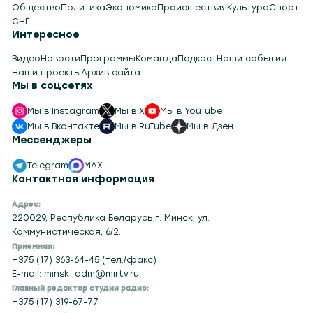
Общество
Политика
Экономика
Происшествия
Культура
Спорт
СНГ
Интересное
Видео
Новости
Программы
Команда
Подкаст
Наши события
Наши проекты
Архив сайта
Мы в соцсетях
Мы в Instagram
Мы в X
Мы в YouTube
Мы в Вконтакте
Мы в RuTube
Мы в Дзен
Мессенджеры
Telegram
MAX
Контактная информация
Адрес:
220029, Республика Беларусь,г. Минск, ул.
Коммунистическая, 6/2.
Приемная:
+375 (17) 363-64-45 (тел./факс)
E-mail: minsk_adm@mirtv.ru
Главный редактор студии радио:
+375 (17) 319-67-77