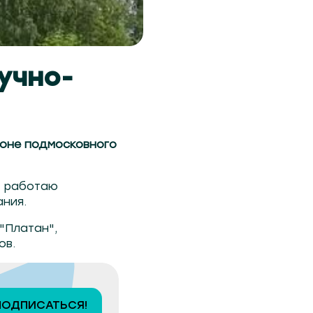
учно-
оне подмосковного
е работаю
ния.
"Платан",
ов.
ПОДПИСАТЬСЯ!