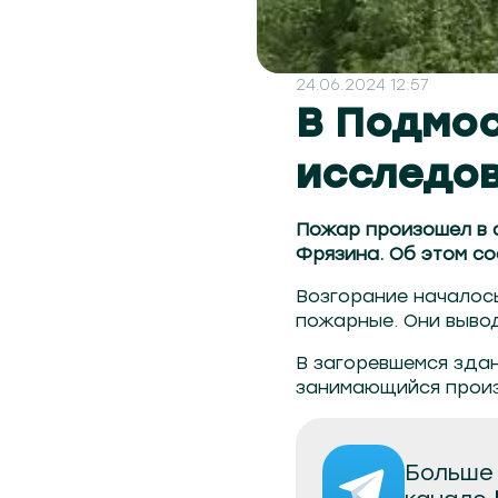
24.06.2024 12:57
В Подмос
исследов
Пожар произошел в 
Фрязина. Об этом с
Возгорание началос
пожарные. Они вывод
В загоревшемся здан
занимающийся произ
Больше 