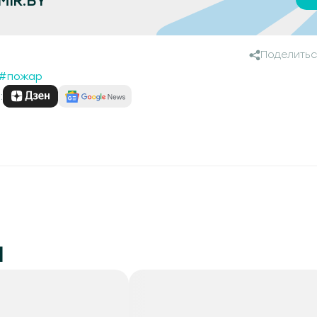
MIR.BY
Поделитьс
#пожар
:
и