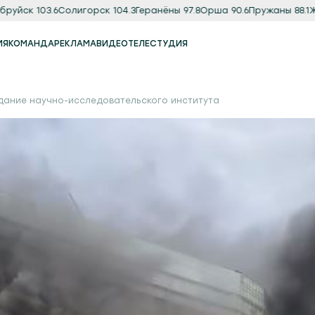
руйск 103.6
Солигорск 104.3
Геранёны 97.8
Орша 90.6
Пружаны 88.1
Жл
ИЯ
КОМАНДА
РЕКЛАМА
ВИДЕО
ТЕЛЕСТУДИЯ
Реклама
Продакшн-студия
здание научно-исследовательского института