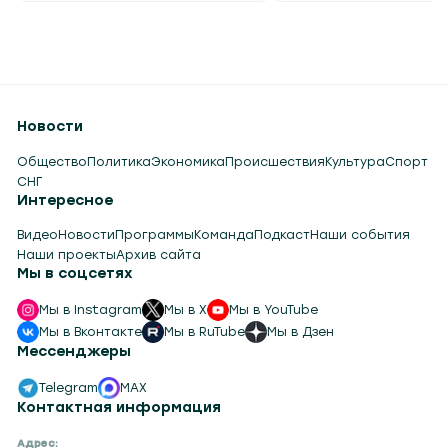
Новости
Общество
Политика
Экономика
Происшествия
Культура
Спорт
СНГ
Интересное
Видео
Новости
Программы
Команда
Подкаст
Наши события
Наши проекты
Архив сайта
Мы в соцсетях
Мы в Instagram
Мы в X
Мы в YouTube
Мы в Вконтакте
Мы в RuTube
Мы в Дзен
Мессенджеры
Telegram
MAX
Контактная информация
Адрес: