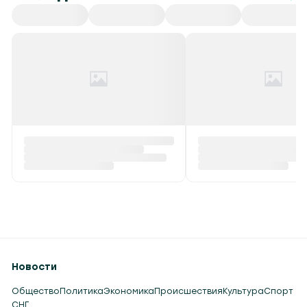
Все
СНГ
Спорт
Культура
Происшествия
Красный уровень
В Беларуси обнулен
опасности и до +40 °С
экспортные пошлин
ожидается в Беларуси 6
сжиженные
августа
углеводородные га
Вчера в 14:50
Вчера в 14:23
Новости
Общество
Политика
Экономика
Происшествия
Культура
Спорт