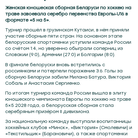
Женская юношеская сборная Беларуси по хоккею на
траве завоевала серебро первенства Европы‑U16 в
формате «5 на 5».
Турнир прошёл в грузинском Кутаиси, в нём приняли
участие сборные пяти стран. На основном этапе
белорусские спортсменки уступили команде России
со счётом 1:4, но уверенно обыграли соперниц из
Словакии (9:0), Армении (27:0) и Болгарии (8:0).
В финале белоруски вновь встретились с
россиянками и потерпели поражение 3:6. Голы за
сборную Беларуси забили Милана Батура, Виктория
Собаль и Анастасия Сергиенко.
По итогам турнира команда России вышла в элиту
юношеского чемпионата Европы по хоккею на траве
5×5 2028 года, а белорусская сборная стала
серебряным призёром II дивизиона.
За национальную команду выступали воспитанницы
хоккейных клубов «Минск», «Виктория» (Смолевичи) и
«Текстильщик» (Барановичи), а также спортсменки