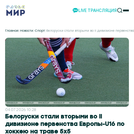
LIVE ТРАНСЛЯЦИЯ
НОВОСТИ
Главная
Новости
Спорт
Белоруски стали вторыми во II дивизионе первенства
НАШИ ПРОЕКТЫ
ПРОГРАММЫ
НАШИ СОБЫТИЯ
КОМАНДА
РЕКЛАМА
ВИДЕО
ТЕЛЕСТУДИЯ
НАШЕ ПРИЛОЖЕНИЕ
04.07.2026 10:28
Белоруски стали вторыми во II
дивизионе первенства Европы-U16 по
но 104.2
Могилев 107.8
Гомель 101.7
Барановичи 98.4
Пинск 103.2
Бобруйск 103.6
Солиг
хоккею на траве 5х5