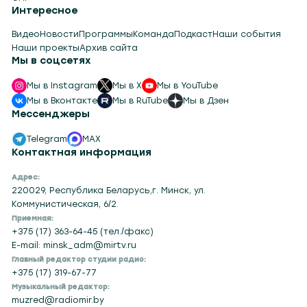
СНГ
Интересное
Видео
Новости
Программы
Команда
Подкаст
Наши события
Наши проекты
Архив сайта
Мы в соцсетях
Мы в Instagram
Мы в X
Мы в YouTube
Мы в Вконтакте
Мы в RuTube
Мы в Дзен
Мессенджеры
Telegram
MAX
Контактная информация
Адрес:
220029, Республика Беларусь,г. Минск, ул.
Коммунистическая, 6/2.
Приемная:
+375 (17) 363-64-45 (тел./факс)
E-mail: minsk_adm@mirtv.ru
Главный редактор студии радио:
+375 (17) 319-67-77
Музыкальный редактор:
muzred@radiomir.by