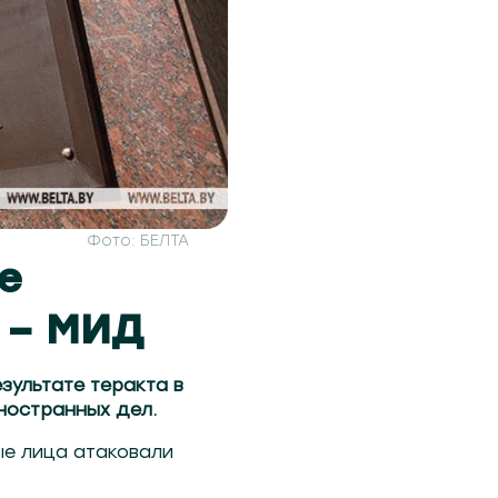
Фото: БЕЛТА
е
 – МИД
зультате теракта в
ностранных дел.
ые лица атаковали