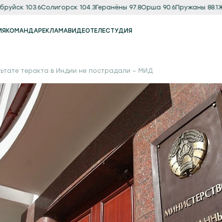
руйск 103.6
Солигорск 104.3
Геранёны 97.8
Орша 90.6
Пружаны 88.1
Жл
ИЯ
КОМАНДА
РЕКЛАМА
ВИДЕО
ТЕЛЕСТУДИЯ
Реклама
Продакшн-студия
льтате теракта в Индии не пострадали – МИД