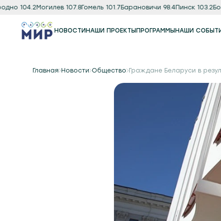
одно 104.2
Могилев 107.8
Гомель 101.7
Барановичи 98.4
Пинск 103.2
Боб
НОВОСТИ
НАШИ ПРОЕКТЫ
ПРОГРАММЫ
НАШИ СОБЫТ
Программы
Подкаст
Главная
Новости
Общество
Граждане Беларуси в резу