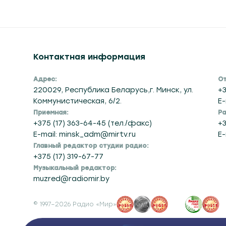
Контактная информация
Адрес:
От
220029, Республика Беларусь,г. Минск, ул.
+3
Коммунистическая, 6/2.
E-
Приемная:
Ра
+375 (17) 363-64-45 (тел./факс)
+3
E-mail: minsk_adm@mirtv.ru
E-
Главный редактор студии радио:
+375 (17) 319-67-77
Музыкальный редактор:
muzred@radiomir.by
© 1997–2026 Радио «Мир»