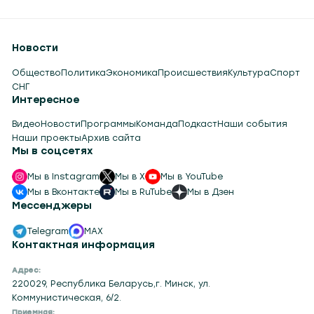
Новости
Общество
Политика
Экономика
Происшествия
Культура
Спорт
СНГ
Интересное
Видео
Новости
Программы
Команда
Подкаст
Наши события
Наши проекты
Архив сайта
Мы в соцсетях
Мы в Instagram
Мы в X
Мы в YouTube
Мы в Вконтакте
Мы в RuTube
Мы в Дзен
Мессенджеры
Telegram
MAX
Контактная информация
Адрес:
220029, Республика Беларусь,г. Минск, ул.
Коммунистическая, 6/2.
Приемная: