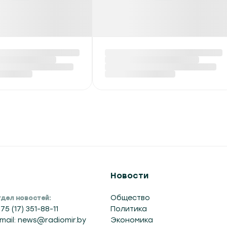
ский район
Премьер Беларуси
 в Беларуси
направился в
ил уборку
Кыргызстан для
х и
участия в заседании
обовых культур
Евразийского
межправсовета
 06:48
Сегодня в 06:42
Новости