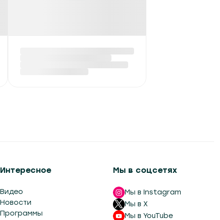
Белорусские
спортсмены взяли
вторую медаль на
открытом Кубке России
по пулевой стрельбе
Сегодня в 06:28
Интересное
Мы в соцсетях