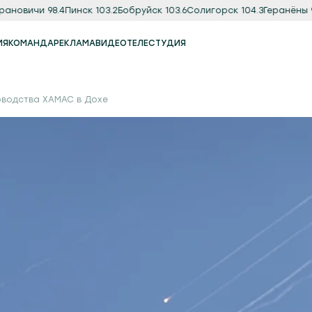
овичи 98.4
Пинск 103.2
Бобруйск 103.6
Солигорск 104.3
Геранёны 97.8
ИЯ
КОМАНДА
РЕКЛАМА
ВИДЕО
ТЕЛЕСТУДИЯ
Реклама
Продакшн-студия
оводства ХАМАС в Дохе