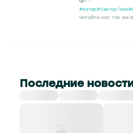
271
#Катар
#Сектор Газа
#
Читайте нас так же в
Последние новост
Все
СНГ
Спорт
Культура