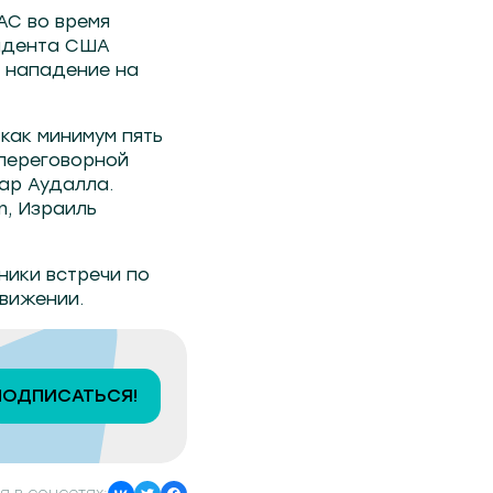
АС во время
зидента США
 нападение на
как минимум пять
 переговорной
ар Аудалла.
m, Израиль
ники встречи по
движении.
ПОДПИСАТЬСЯ!