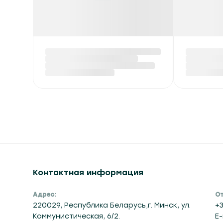
Запреты на посещение
Столин
лесов введены в семи
первым
районах Беларуси 6
заверш
августа
зерновы
зерноб
Сегодня в 06:49
Сегодня в
Контактная информация