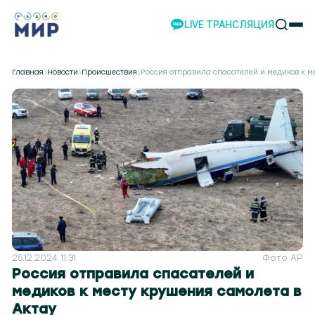
LIVE ТРАНСЛЯЦИЯ
НОВОСТИ
Главная
Новости
Происшествия
Россия отправила спасателей и медиков к м
НАШИ ПРОЕКТЫ
ПРОГРАММЫ
НАШИ СОБЫТИЯ
КОМАНДА
РЕКЛАМА
ВИДЕО
ТЕЛЕСТУДИЯ
НАШЕ ПРИЛОЖЕНИЕ
25.12.2024 11:31
Фото AP
Россия отправила спасателей и
медиков к месту крушения самолета в
о 104.2
Могилев 107.8
Гомель 101.7
Барановичи 98.4
Пинск 103.2
Бобруйск 103.6
Солиго
Актау