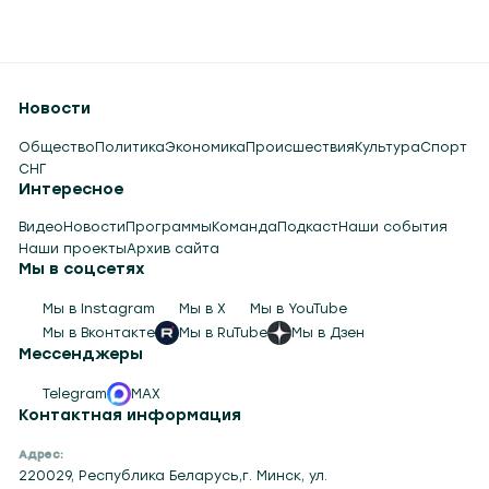
Новости
Общество
Политика
Экономика
Происшествия
Культура
Спорт
СНГ
Интересное
Видео
Новости
Программы
Команда
Подкаст
Наши события
Наши проекты
Архив сайта
Мы в соцсетях
Мы в Instagram
Мы в X
Мы в YouTube
Мы в Вконтакте
Мы в RuTube
Мы в Дзен
Мессенджеры
Telegram
MAX
Контактная информация
Адрес:
220029, Республика Беларусь,г. Минск, ул.