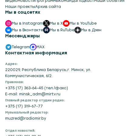
Видео
Новости
Программы
Команда
Подкаст
Наши события
Наши проекты
Архив сайта
Мы в соцсетях
Мы в Instagram
Мы в X
Мы в YouTube
Мы в Вконтакте
Мы в RuTube
Мы в Дзен
Мессенджеры
Telegram
MAX
Контактная информация
Адрес:
220029, Республика Беларусь,г. Минск, ул.
Коммунистическая, 6/2.
Приемная:
+375 (17) 363-64-45 (тел./факс)
E-mail: minsk_adm@mirtv.ru
Главный редактор студии радио:
+375 (17) 319-67-77
Музыкальный редактор:
muzred@radiomir.by
Отдел новостей: