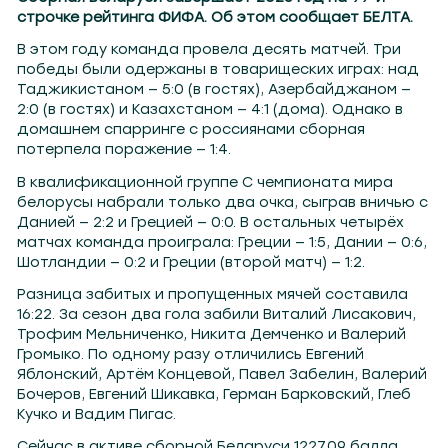
строчке рейтинга ФИФА. Об этом сообщает БЕЛТА.
В этом году команда провела десять матчей. Три
победы были одержаны в товарищеских играх: над
Таджикистаном — 5:0 (в гостях), Азербайджаном —
2:0 (в гостях) и Казахстаном — 4:1 (дома). Однако в
домашнем спарринге с россиянами сборная
потерпела поражение — 1:4.
В квалификационной группе С чемпионата мира
белорусы набрали только два очка, сыграв вничью с
Данией — 2:2 и Грецией — 0:0. В остальных четырёх
матчах команда проиграла: Греции — 1:5, Дании — 0:6,
Шотландии — 0:2 и Греции (второй матч) — 1:2.
Разница забитых и пропущенных мячей составила
16:22. За сезон два гола забили Виталий Лисакович,
Трофим Мельниченко, Никита Демченко и Валерий
Громыко. По одному разу отличились Евгений
Яблонский, Артём Концевой, Павел Забелин, Валерий
Бочеров, Евгений Шикавка, Герман Барковский, Глеб
Кучко и Вадим Пигас.
Сейчас в активе сборной Беларуси 1227,09 балла.