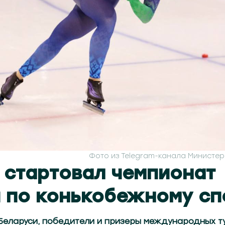
Фото из Telegram-канала Министер
 стартовал чемпионат
 по конькобежному сп
Беларуси, победители и призеры международных т