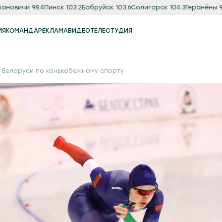
вичи 98.4
Пинск 103.2
Бобруйск 103.6
Солигорск 104.3
Геранёны 97.8
О
ИЯ
КОМАНДА
РЕКЛАМА
ВИДЕО
ТЕЛЕСТУДИЯ
Реклама
Продакшн-студия
 Беларуси по конькобежному спорту