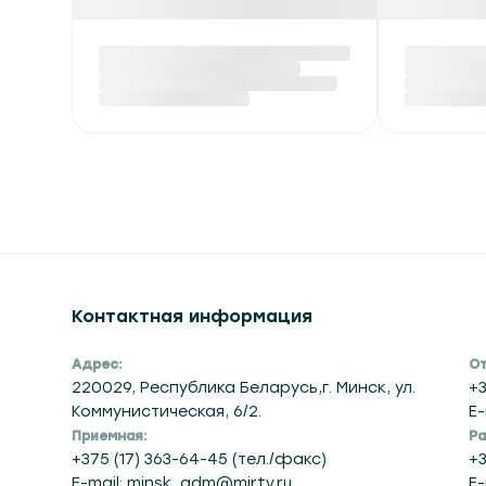
Красный уровень
В Бела
опасности и до +40 °С
экспор
ожидается в Беларуси
на сжи
6 августа
углево
Вчера в 14:50
Вчера в 14
Контактная информация
Адрес:
От
220029, Республика Беларусь,г. Минск, ул.
+3
Коммунистическая, 6/2.
E-