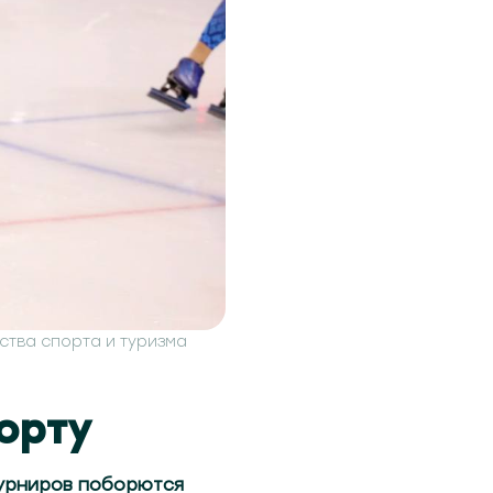
ства спорта и туризма
орту
урниров поборются