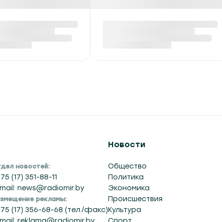
руси обнулены
ДТП на Гомельщине:
тные пошлины
трое погибших, в том
женные
числе ребенок
дородные газы
Вчера в 14:01
:23
Новости
Общество
дел новостей:
75 (17) 351-88-11
Политика
mail: news@radiomir.by
Экономика