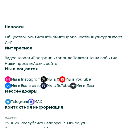
Новости
Общество
Политика
Экономика
Происшествия
Культура
Спорт
СНГ
Интересное
Видео
Новости
Программы
Команда
Подкаст
Наши события
Наши проекты
Архив сайта
Мы в соцсетях
Мы в Instagram
Мы в X
Мы в YouTube
Мы в Вконтакте
Мы в RuTube
Мы в Дзен
Мессенджеры
Telegram
MAX
Контактная информация
Адрес:
220029, Республика Беларусь,г. Минск, ул.