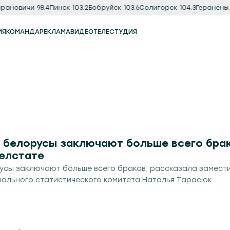
новичи 98.4
Пинск 103.2
Бобруйск 103.6
Солигорск 104.3
Геранёны 97.
ИЯ
КОМАНДА
РЕКЛАМА
ВИДЕО
ТЕЛЕСТУДИЯ
Реклама
Продакшн-студия
д белорусы заключают больше всего бра
Белстате
русы заключают больше всего браков, рассказала замест
ального статистического комитета Наталья Тарасюк.