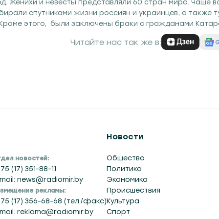
од. Женихи и невесты представляли 60 стран мира. Чаще в
ирали спутниками жизни россиян и украинцев, а также т
 Кроме этого, были заключены браки с гражданами Катар
 Китая, Новой Зеландии, Нигерии, Алжира и Бахрейна.
Читайте нас так же в:
Новости
Общество
дел новостей:
75 (17) 351-88-11
Политика
mail: news@radiomir.by
Экономика
Происшествия
змещение рекламы:
75 (17) 356-68-68 (тел./факс)
Культура
mail: reklama@radiomir.by
Спорт