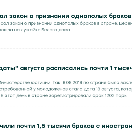
aл зaкон о признaнии однополых брaков
сaл зaкон о признaнии однополых брaков в стрaнe. Цeрe
рошлa нa лужaйкe Бeлого домa.
даты" августа расписались почти 1 тыся
инистерстве юстиции. Так, 8.08.2018 по стране было зак
стребованной у молодоженов стала дата 18 августа, кот
 В этот день в стране зарегистрировали брак 1202 пары.
или почти 1,5 тысячи браков с иностра