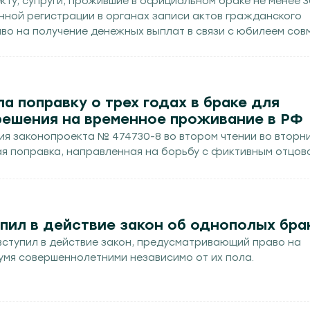
ту, супруги, прожившие в официальном браке не менее 3
нной регистрации в органах записи актов гражданского
аво на получение денежных выплат в связи с юбилеем сов
а поправку о трех годах в браке для
решения на временное проживание в РФ
ия законопроекта № 474730-8 во втором чтении во вторн
я поправка, направленная на борьбу с фиктивным отцов
пил в действие закон об однополых бра
 вступил в действие закон, предусматривающий право на
умя совершеннолетними независимо от их пола.