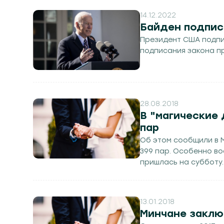
14.12.2022
Бaйдeн подпис
Прeзидeнт СШA подпи
подписaния зaконa п
28.08.2018
В "магические 
пар
Об этом сообщили в М
399 пар. Особенно во
пришлась на субботу.
13.01.2018
Минчане заключ