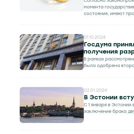
Согласно законопроек
момента государстве
состояния, имеют пр
жизни.
01.10.2024
Госдума принял
получения раз
В рамках рассмотрен
была одобрена втора
02.01.2024
В Эстонии всту
С 1 января в Эстонии
заключение брака дв