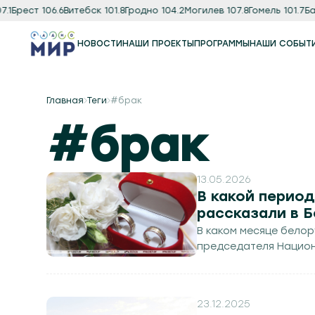
Брест 106.6
Витебск 101.8
Гродно 104.2
Могилев 107.8
Гомель 101.7
Бара
НОВОСТИ
НАШИ ПРОЕКТЫ
ПРОГРАММЫ
НАШИ СОБЫТ
Программы
Подкаст
Главная
Теги
#брак
#брак
13.05.2026
В какой перио
рассказали в 
В каком месяце бело
председателя Национ
23.12.2025