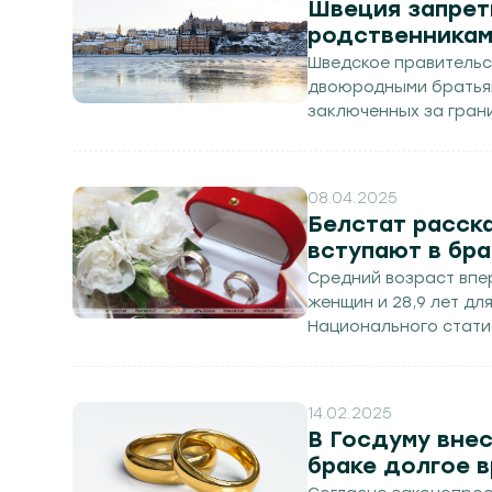
Швеция запре
родственника
Шведское правительс
двоюродными братьям
заключенных за гран
08.04.2025
Белстат расска
вступают в бра
Средний возраст впер
женщин и 28,9 лет д
Национального статис
14.02.2025
В Госдуму внес
браке долгое 