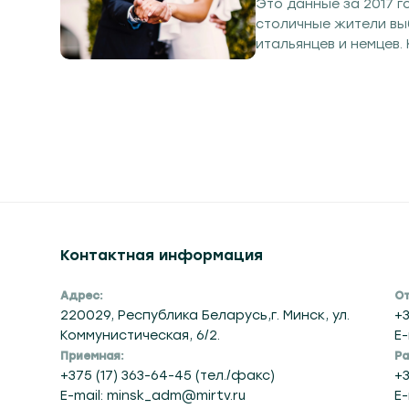
Это данные за 2017 г
столичные жители выб
итальянцев и немцев.
Ирана, Ирака, Сирии,
Контактная информация
Адрес:
От
220029, Республика Беларусь,г. Минск, ул.
+3
Коммунистическая, 6/2.
E-
Приемная:
Ра
+375 (17) 363-64-45 (тел./факс)
+3
E-mail: minsk_adm@mirtv.ru
E-