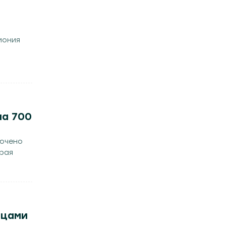
мония
ча 700
лючено
орая
нцами