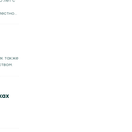
0 лет с
местной
ик также
ством.
ках