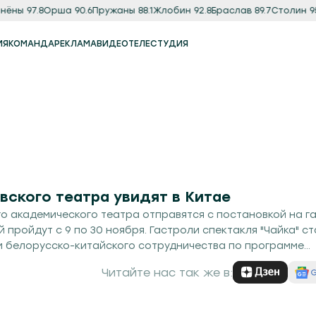
ёны 97.8
Орша 90.6
Пружаны 88.1
Жлобин 92.8
Браслав 89.7
Столин 95.
ИЯ
КОМАНДА
РЕКЛАМА
ВИДЕО
ТЕЛЕСТУДИЯ
Реклама
Продакшн-студия
вского театра увидят в Китае
о академического театра отправятся с постановкой на га
 пройдут с 9 по 30 ноября. Гастроли спектакля "Чайка" ст
 белорусско-китайского сотрудничества по программе
ародной лиги.
Читайте нас так же в: