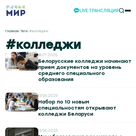
LIVE ТРАНСЛЯЦИЯ
НОВОСТИ
Главная
Теги
#колледжи
НАШИ ПРОЕКТЫ
#колледжи
ПРОГРАММЫ
НАШИ СОБЫТИЯ
18.07.2025
Белорусские колледжи начинают
КОМАНДА
прием документов на уровень
среднего специального
РЕКЛАМА
образования
ВИДЕО
ТЕЛЕСТУДИЯ
13.06.2025
НАШЕ ПРИЛОЖЕНИЕ
Набор по 10 новым
специальностям открывают
колледжи Беларуси
4.2
Могилев 107.8
Гомель 101.7
Барановичи 98.4
Пинск 103.2
Бобруйск 103.6
Солигорск 
13.06.2025