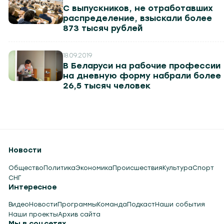
С выпускников, не отработавших
распределение, взыскали более
873 тысяч рублей
18.09.2019
В Беларуси на рабочие профессии
на дневную форму набрали более
26,5 тысяч человек
Новости
Общество
Политика
Экономика
Происшествия
Культура
Спорт
СНГ
Интересное
Видео
Новости
Программы
Команда
Подкаст
Наши события
Наши проекты
Архив сайта
Мы в соцсетях