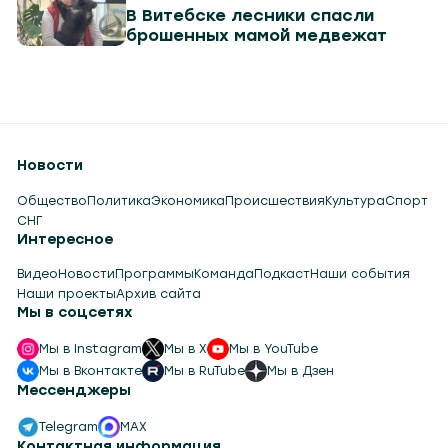
В Витебске лесники спасли
брошенных мамой медвежат
Новости
Общество
Политика
Экономика
Происшествия
Культура
Спорт
СНГ
Интересное
Видео
Новости
Программы
Команда
Подкаст
Наши события
Наши проекты
Архив сайта
Мы в соцсетях
Мы в Instagram
Мы в X
Мы в YouTube
Мы в Вконтакте
Мы в RuTube
Мы в Дзен
Мессенджеры
Telegram
MAX
Контактная информация