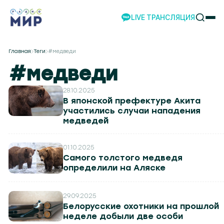
LIVE ТРАНСЛЯЦИЯ
НОВОСТИ
Главная
Теги
#медведи
НАШИ ПРОЕКТЫ
#медведи
ПРОГРАММЫ
НАШИ СОБЫТИЯ
28.10.2025
В японской префектуре Акита
КОМАНДА
участились случаи нападения
медведей
РЕКЛАМА
ВИДЕО
01.10.2025
ТЕЛЕСТУДИЯ
Самого толстого медведя
НАШЕ ПРИЛОЖЕНИЕ
определили на Аляске
29.09.2025
Белорусские охотники на прошлой
04.2
Могилев 107.8
Гомель 101.7
Барановичи 98.4
Пинск 103.2
Бобруйск 103.6
Солигорск
неделе добыли две особи